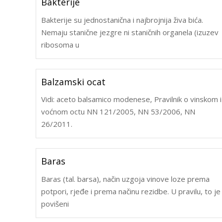
Bakterije
Bakterije su jednostanična i najbrojnija živa bića.
Nemaju stanične jezgre ni staničnih organela (izuzev
ribosoma u
Balzamski ocat
Vidi: aceto balsamico modenese, Pravilnik o vinskom i
voćnom octu NN 121/2005, NN 53/2006, NN
26/2011.
Baras
Baras (tal. barsa), način uzgoja vinove loze prema
potpori, rjeđe i prema načinu rezidbe. U pravilu, to je
povišeni