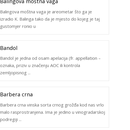
Balingova moštna vaga
Balingova moštna vaga je areometar što ga je
izradio K. Balinga tako da je mjesto do kojeg je taj
gustomjer ronio u
Bandol
Bandol je jedna od osam apelacija (fr. appellation –
oznaka, priziv u značenju AOC ili kontrola
zemljopisnog ...
Barbera crna
Barbera crna vinska sorta crnog grožđa kod nas vrlo
malo rasprostranjena. Ima je jedino u vinogradarskoj
podregiji ...