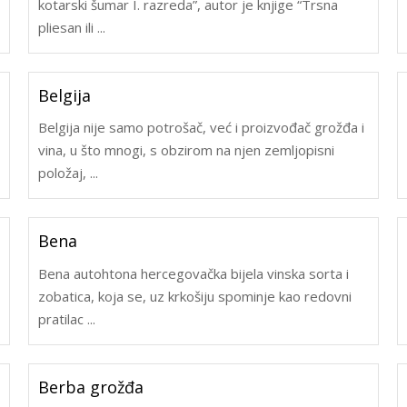
kotarski šumar I. razreda”, autor je knjige “Trsna
pliesan ili ...
Belgija
Belgija nije samo potrošač, već i proizvođač grožđa i
vina, u što mnogi, s obzirom na njen zemljopisni
položaj, ...
Bena
Bena autohtona hercegovačka bijela vinska sorta i
zobatica, koja se, uz krkošiju spominje kao redovni
pratilac ...
Berba grožđa