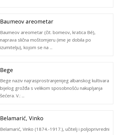
Baumeov areometar
Baumeov areometar (čit. bomeov, kratica Bé),
naprava slična moštomjeru (ime je dobila po
izumitelju), kojom se na ...
Bege
Bege naziv najrasprostranjenijeg albanskog kultivara
bijelog grožđa s velikom sposobnošću nakupljanja
šećera. V.: ...
Belamarić, Vinko
Belamarić, Vinko (1874.-1917.), učitelj i poljoprivredni