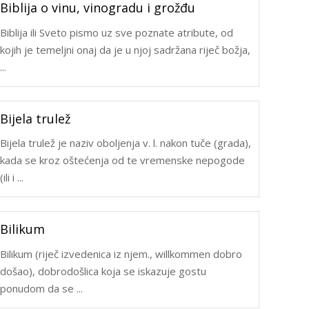
Biblija o vinu, vinogradu i grožđu
Biblija ili Sveto pismo uz sve poznate atribute, od
kojih je temeljni onaj da je u njoj sadržana riječ božja,
...
Bijela trulež
Bijela trulež je naziv oboljenja v. l. nakon tuče (grada),
kada se kroz oštećenja od te vremenske nepogode
(ili i ...
Bilikum
Bilikum (riječ izvedenica iz njem., willkommen dobro
došao), dobrodošlica koja se iskazuje gostu
ponudom da se ...