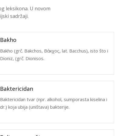
kog leksikona. U novom
ski sadržaji.
Bakho
Bakho (grč. Bakchos, Βάκχος, lat. Bacchus), isto što i
Dioniz, (grč. Dionisos.
Baktericidan
Baktericidan tvar (npr. alkohol, sumporasta kiselina i
dr.) koja ubija (uništava) bakterije.