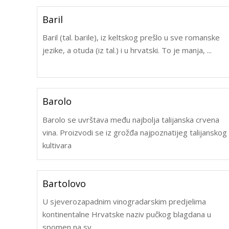
Baril
Baril (tal. barile), iz keltskog prešlo u sve romanske
jezike, a otuda (iz tal.) i u hrvatski. To je manja, ...
Barolo
Barolo se uvrštava među najbolja talijanska crvena
vina. Proizvodi se iz grožđa najpoznatijeg talijanskog
kultivara
Bartolovo
U sjeverozapadnim vinogradarskim predjelima
kontinentalne Hrvatske naziv pučkog blagdana u
spomen na sv. ...