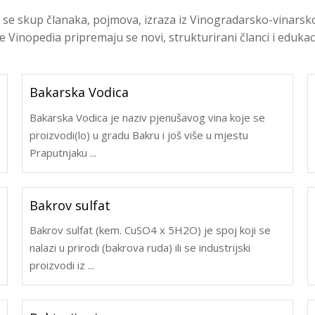
zi se skup članaka, pojmova, izraza iz Vinogradarsko-vinars
e Vinopedia pripremaju se novi, strukturirani članci i edukacij
Bakarska Vodica
Bakarska Vodica je naziv pjenušavog vina koje se
proizvodi(lo) u gradu Bakru i još više u mjestu
Praputnjaku ...
Bakrov sulfat
Bakrov sulfat (kem. CuSO4 x 5H2O) je spoj koji se
nalazi u prirodi (bakrova ruda) ili se industrijski
proizvodi iz ...