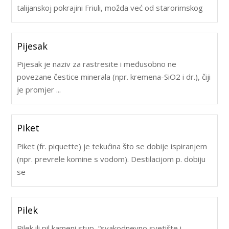
talijanskoj pokrajini Friuli, možda već od starorimskog
Pijesak
Pijesak je naziv za rastresite i međusobno ne
povezane čestice minerala (npr. kremena-SiO2 i dr.), čiji
je promjer ...
Piket
Piket (fr. piquette) je tekućina što se dobije ispiranjem
(npr. prevrele komine s vodom). Destilacijom p. dobiju
se
Pilek
Pilek ili pil kameni stup, “svakodnevno svetište i