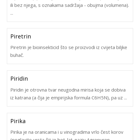
ili bez njega, s oznakama sadržaja - obujma (volumena).
...
Piretrin
Piretrin je bioinsekticid što se proizvodi iz cvijeta biljke
buhač.
Piridin
Piridin je otrovna tvar neugodna mirisa koja se dobiva
iz katrana (a čija je empirijska formula C6H5N), pa uz ...
Pirika
Pirika je na oranicama i u vinogradima vrlo čest korov
(poglavito vrsta čiji je bot. lat. naziv Agropyron ...