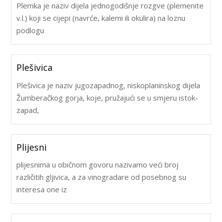
Plemka je naziv dijela jednogodišnje rozgve (plemenite
v.l.) koji se cijepi (navrće, kalemi ili okulira) na loznu
podlogu
Plešivica
Plešivica je naziv jugozapadnog, niskoplaninskog dijela
Žumberačkog gorja, koje, pružajući se u smjeru istok-
zapad,
Plijesni
plijesnima u običnom govoru nazivamo veći broj
različitih gljivica, a za vinogradare od posebnog su
interesa one iz