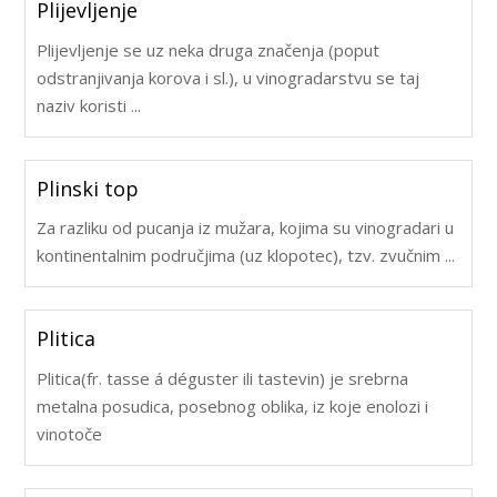
Plijevljenje
Plijevljenje se uz neka druga značenja (poput
odstranjivanja korova i sl.), u vinogradarstvu se taj
naziv koristi ...
Plinski top
Za razliku od pucanja iz mužara, kojima su vinogradari u
kontinentalnim područjima (uz klopotec), tzv. zvučnim ...
Plitica
Plitica(fr. tasse á déguster ili tastevin) je srebrna
metalna posudica, posebnog oblika, iz koje enolozi i
vinotoče