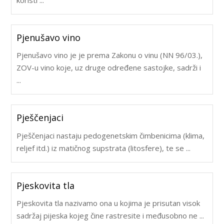
Pjenušavo vino
Pjenušavo vino je je prema Zakonu o vinu (NN 96/03.),
ZOV-u vino koje, uz druge određene sastojke, sadrži i
...
Pješčenjaci
Pješčenjaci nastaju pedogenetskim čimbenicima (klima,
reljef itd.) iz matičnog supstrata (litosfere), te se ...
Pjeskovita tla
Pjeskovita tla nazivamo ona u kojima je prisutan visok
sadržaj pijeska kojeg čine rastresite i međusobno ne ...