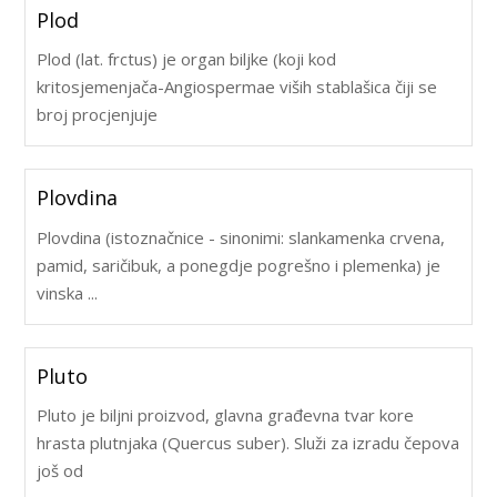
Plod
Plod (lat. frctus) je organ biljke (koji kod
kritosjemenjača-Angiospermae viših stablašica čiji se
broj procjenjuje
Plovdina
Plovdina (istoznačnice - sinonimi: slankamenka crvena,
pamid, saričibuk, a ponegdje pogrešno i plemenka) je
vinska ...
Pluto
Pluto je biljni proizvod, glavna građevna tvar kore
hrasta plutnjaka (Quercus suber). Služi za izradu čepova
još od