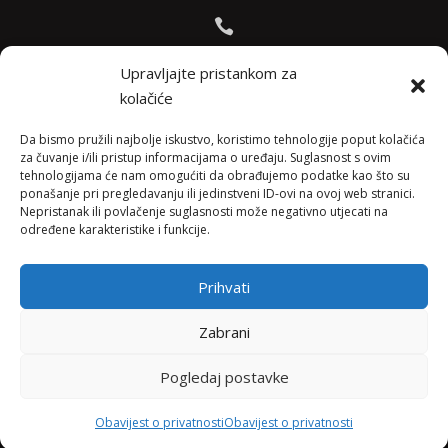

Bojana +385 91 738 3613
Upravljajte pristankom za
kolačiće

Jadranko +385 91 501 4218
Da bismo pružili najbolje iskustvo, koristimo tehnologije poput kolačića
za čuvanje i/ili pristup informacijama o uređaju. Suglasnost s ovim
tehnologijama će nam omogućiti da obrađujemo podatke kao što su

ponašanje pri pregledavanju ili jedinstveni ID-ovi na ovoj web stranici.
Nepristanak ili povlačenje suglasnosti može negativno utjecati na
info@vinopedia.hr
određene karakteristike i funkcije.
Prihvati
© 2023, Vinopedia, sva prava sadržana / Web by
Zabrani
Negactive
Pogledaj postavke
Pravila privatnosti
Obavijest o privatnosti
Obavijest o privatnosti