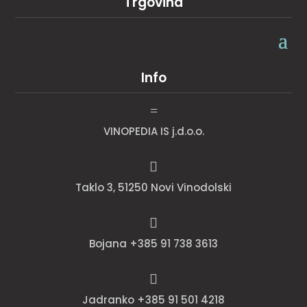
Trgovina
Info
=
VINOPEDIA IS j.d.o.o.

Taklo 3, 51250 Novi Vinodolski

Bojana +385 91 738 3613

Jadranko +385 91 501 4218