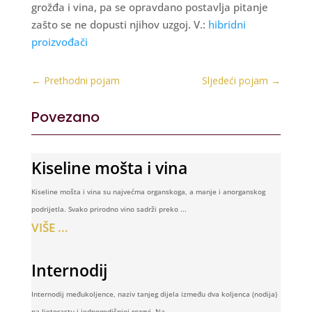
grožđa i vina, pa se opravdano postavlja pitanje
zašto se ne dopusti njihov uzgoj. V.:
hibridni
proizvođači
←
Prethodni pojam
Sljedeći pojam
→
Povezano
Kiseline mošta i vina
Kiseline mošta i vina su najvećma organskoga, a manje i anorganskog
podrijetla. Svako prirodno vino sadrži preko ...
VIŠE ...
Internodij
Internodij međukoljence, naziv tanjeg dijela između dva koljenca (nodija)
na ljetorastu i jednogodišnjoj rozgvi. Na