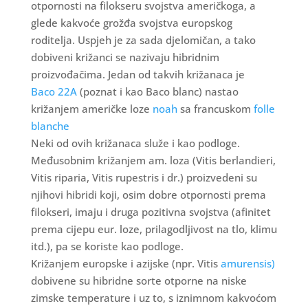
otpornosti na filokseru svojstva američkoga, a
glede kakvoće grožđa svojstva europskog
roditelja. Uspjeh je za sada djelomičan, a tako
dobiveni križanci se nazivaju hibridnim
proizvođačima. Jedan od takvih križanaca je
Baco 22A
(poznat i kao Baco blanc) nastao
križanjem američke loze
noah
sa francuskom
folle
blanche
Neki od ovih križanaca služe i kao podloge.
Međusobnim križanjem am. loza (Vitis berlandieri,
Vitis riparia, Vitis rupestris i dr.) proizvedeni su
njihovi hibridi koji, osim dobre otpornosti prema
filokseri, imaju i druga pozitivna svojstva (afinitet
prema cijepu eur. loze, prilagodljivost na tlo, klimu
itd.), pa se koriste kao podloge.
Križanjem europske i azijske (npr. Vitis
amurensis)
dobivene su hibridne sorte otporne na niske
zimske temperature i uz to, s iznimnom kakvoćom