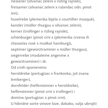
rieslaner (silvanac zeleni x rizling rajnski),
freisamer (silvanac zeleni x rulandac odn. pinot
sivi),
huxelrebe (plemenka bijela x courtillier musqué),
kanzler (müller thurgau x silvanac zeleni),
kerner (trollinger x rizling rajnski),
schönburger (pinot crni x (plemenka crvena ili
chasselas rosé x muškat hamburg)),
septimer (gewürztraminer x müller thurgau),
siegerrebe (madaleine angevine x
gewürztraminer) i dr.
Od crnih spomenimo
heroldrebe (portugizac x frankovka, još zvana
lemberger),
dornfelder (helfensteiner x heroldrebe),
helfensteiner (pinot crni x trollinger) i
domina (portugizac x pinot crni).
U hibridne sorte vinove loze, dakako, valja ubrojiti