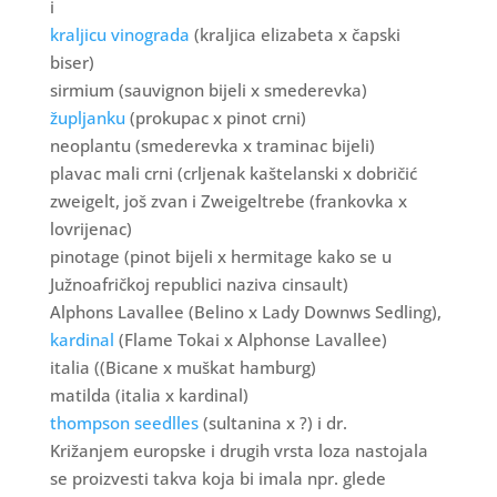
i
kraljicu vinograda
(kraljica elizabeta x čapski
biser)
sirmium (sauvignon bijeli x smederevka)
župljanku
(prokupac x pinot crni)
neoplantu (smederevka x traminac bijeli)
plavac mali crni (crljenak kaštelanski x dobričić
zweigelt, još zvan i Zweigeltrebe (frankovka x
lovrijenac)
pinotage (pinot bijeli x hermitage kako se u
Južnoafričkoj republici naziva cinsault)
Alphons Lavallee (Belino x Lady Downws Sedling),
kardinal
(Flame Tokai x Alphonse Lavallee)
italia ((Bicane x muškat hamburg)
matilda (italia x kardinal)
thompson seedlles
(sultanina x ?) i dr.
Križanjem europske i drugih vrsta loza nastojala
se proizvesti takva koja bi imala npr. glede