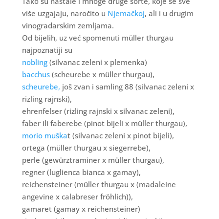
Tako su nastale i mnoge druge sorte, koje se sve
više uzgajaju, naročito u
Njemačkoj
, ali i u drugim
vinogradarskim zemljama.
Od bijelih, uz već spomenuti müller thurgau
najpoznatiji su
nobling
(silvanac zeleni x plemenka)
bacchus
(scheurebe x müller thurgau),
scheurebe,
još zvan i samling 88 (silvanac zeleni x
rizling rajnski),
ehrenfelser (rizling rajnski x silvanac zeleni),
faber ili faberebe (pinot bijeli x müller thurgau),
morio muška
t (silvanac zeleni x pinot bijeli),
ortega (müller thurgau x siegerrebe),
perle (gewürztraminer x müller thurgau),
regner (luglienca bianca x gamay),
reichensteiner (müller thurgau x (madaleine
angevine x calabreser fröhlich)),
gamaret (gamay x reichensteiner)