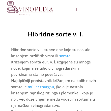
Hibridne sorte v. l.
Hibridne sorte v. l. su sve one koje su nastale
križanjem različitih vrsta ili
sorata.
Križanjem sorata eur. v. l. uzgojene su mnoge
nove, kojima se udio u vinogradarskim
površinama stalno povećava.
Najtipičniji predstavnik križanjem nastalih novih
sorata je
müller thurgau
, (koja je nastala
križanjem rajnskog rizlinga i plemenke i koja je
npr. već duže vrijeme među vodećim sortama u
njemačkom vinogradarstvu.