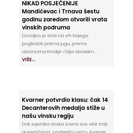
NIKAD POSJEĆENIJE
Mandićevac i Trnava šestu
godinu zaredom otvorili vrata
vinskih podruma
Dovoljno je stati na vrh brijega,
pogledati prema jugu, prema
obroncima Krndije i Dilja obraslim...
VIŠE...
Kvarner potvrdio klasu: čak 14
Decanterovih medalja stiže u
našu vinsku regiju
Dok svjetska vinska scena sve više traži
autentičnost, podrijetlo i priču, Kvarner