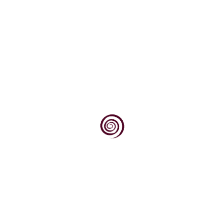
Dovoljno je stati na vrh brijega, pogledati
prema jugu, prema obroncima Krndije i Dilja
obraslim...