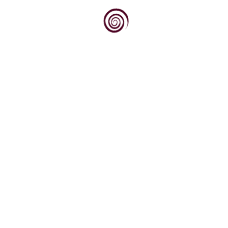
Dovoljno je stati na vrh brijega, pogledati
prema jugu, prema obroncima Krndije i Dilja
obraslim...