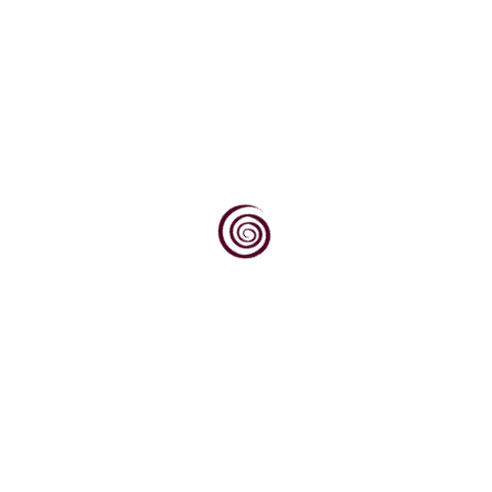
Sljedeći po
ti prema jugu, prema obroncima Krndije i Dilja obraslim...