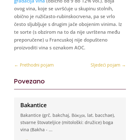
gradacija vina
(obično od 9 do 12% vol.). Boja
ovog vina, koje se uvršćuje u skupinu stolnih,
obično je ružičasto-rubinskocrvena, pa se vrlo
često sljubljuje s drugim jače obojenim vinima. Iz
te sorte (s obzirom na to da nije uvrštena među
preporučene) u Francuskoj nije dopušteno
proizvoditi vina s oznakom AOC.
←
Prethodni pojam
Sljedeći pojam
→
Povezano
Bakantice
Bakantice (grč. bakchaj, Βάκχαι, lat. bacchae),
stvarne štovateljice (mitološki: družice) boga
vina (Bakha - ...