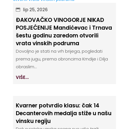
lip 25, 2026
ĐAKOVAČKO VINOGORJE NIKAD
POSJEĆENIJE Mandićevac i Trnava
šestu godinu zaredom otvorili
vrata vinskih podruma
Dovoljno je stati na vrh brijega, pogledati
prema jugu, prema obroncima Krndije i Dilja
obraslim...
VIŠE...
Kvarner potvrdio klasu: čak 14
Decanterovih medalja stiže u našu
vinsku regiju
Dok svjetska vinska scena sve više traži