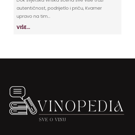
autentičnost, podrijetlo i priču, Kvarner
upravo na tim...
VIŠE...