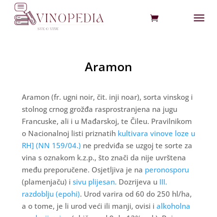
Aramon
Aramon (fr. ugni noir, čit. inji noar), sorta vinskog i
stolnog crnog grožđa rasprostranjena na jugu
Francuske, ali i u Mađarskoj, te Čileu. Pravilnikom
o Nacionalnoj listi priznatih
kultivara vinove loze u
RH] (NN 159/04.)
ne predviđa se uzgoj te sorte za
vina s oznakom k.z.p., što znači da nije uvrštena
među preporučene. Osjetljiva je na
peronosporu
(plamenjaču) i
sivu plijesan.
Dozrijeva u
III.
razdoblju (epohi)
. Urod varira od 60 do 250 hl/ha,
a o tome, je li urod veći ili manji, ovisi i
alkoholna