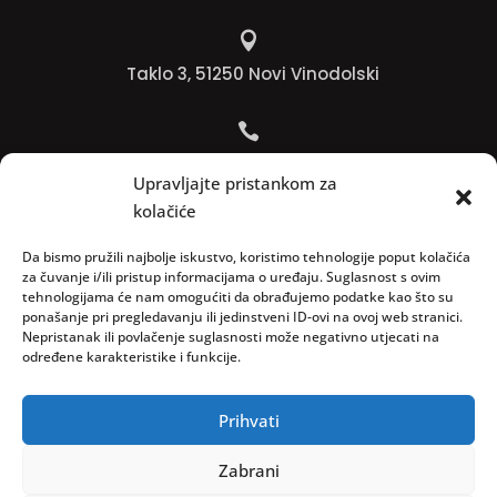

Taklo 3, 51250 Novi Vinodolski

Bojana +385 91 738 3613
Upravljajte pristankom za
kolačiće

Jadranko +385 91 501 4218
Da bismo pružili najbolje iskustvo, koristimo tehnologije poput kolačića
za čuvanje i/ili pristup informacijama o uređaju. Suglasnost s ovim
tehnologijama će nam omogućiti da obrađujemo podatke kao što su

ponašanje pri pregledavanju ili jedinstveni ID-ovi na ovoj web stranici.
Nepristanak ili povlačenje suglasnosti može negativno utjecati na
info@vinopedia.hr
određene karakteristike i funkcije.
Prihvati
© 2023, Vinopedia, sva prava sadržana / Web by
Zabrani
Negactive