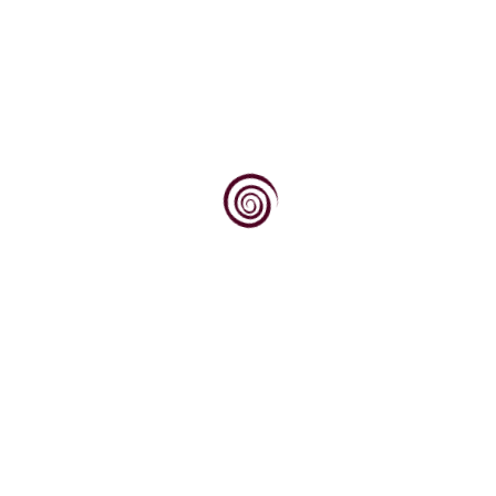
Dovoljno je stati na vrh brijega, pogledati
prema jugu, prema obroncima Krndije i Dilja
obraslim...
Dok svjetska vinska scena sve više traži
autentičnost, podrijetlo i priču, Kvarner
upravo na tim...