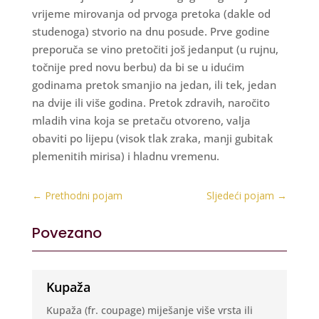
vrijeme mirovanja od prvoga pretoka (dakle od
studenoga) stvorio na dnu posude. Prve godine
preporuča se vino pretočiti još jedanput (u rujnu,
točnije pred novu berbu) da bi se u idućim
godinama pretok smanjio na jedan, ili tek, jedan
na dvije ili više godina. Pretok zdravih, naročito
mladih vina koja se pretaču otvoreno, valja
obaviti po lijepu (visok tlak zraka, manji gubitak
plemenitih mirisa) i hladnu vremenu.
←
Prethodni pojam
Sljedeći pojam
→
Povezano
Kupaža
Kupaža (fr. coupage) miješanje više vrsta ili