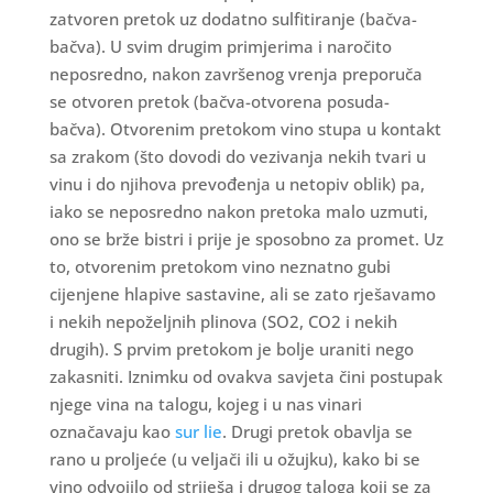
zatvoren pretok uz dodatno sulfitiranje (bačva-
bačva). U svim drugim primjerima i naročito
neposredno, nakon završenog vrenja preporuča
se otvoren pretok (bačva-otvorena posuda-
bačva). Otvorenim pretokom vino stupa u kontakt
sa zrakom (što dovodi do vezivanja nekih tvari u
vinu i do njihova prevođenja u netopiv oblik) pa,
iako se neposredno nakon pretoka malo uzmuti,
ono se brže bistri i prije je sposobno za promet. Uz
to, otvorenim pretokom vino neznatno gubi
cijenjene hlapive sastavine, ali se zato rješavamo
i nekih nepoželjnih plinova (SO2, CO2 i nekih
drugih). S prvim pretokom je bolje uraniti nego
zakasniti. Iznimku od ovakva savjeta čini postupak
njege vina na talogu, kojeg i u nas vinari
označavaju kao
sur lie
. Drugi pretok obavlja se
rano u proljeće (u veljači ili u ožujku), kako bi se
vino odvojilo od striješa i drugog taloga koji se za