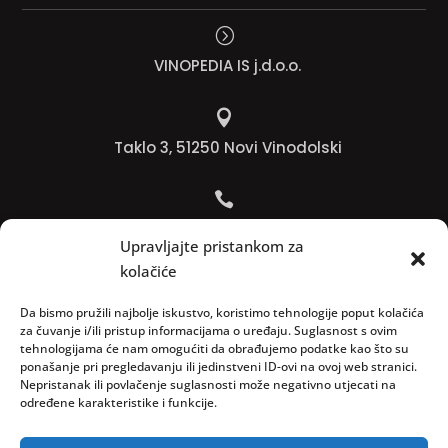
=
VINOPEDIA IS j.d.o.o.

Taklo 3, 51250 Novi Vinodolski

Bojana +385 91 738 3613
Upravljajte pristankom za
kolačiće

Jadranko +385 91 501 4218
Da bismo pružili najbolje iskustvo, koristimo tehnologije poput kolačića
za čuvanje i/ili pristup informacijama o uređaju. Suglasnost s ovim
tehnologijama će nam omogućiti da obrađujemo podatke kao što su

ponašanje pri pregledavanju ili jedinstveni ID-ovi na ovoj web stranici.
Nepristanak ili povlačenje suglasnosti može negativno utjecati na
info@vinopedia.hr
određene karakteristike i funkcije.