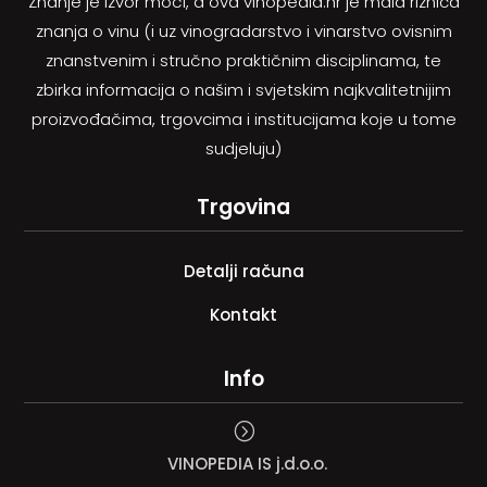
Znanje je izvor moći, a ova vinopedia.hr je mala riznica
znanja o vinu (i uz vinogradarstvo i vinarstvo ovisnim
znanstvenim i stručno praktičnim disciplinama, te
zbirka informacija o našim i svjetskim najkvalitetnijim
proizvođačima, trgovcima i institucijama koje u tome
sudjeluju)
Trgovina
Detalji računa
Kontakt
Info
=
VINOPEDIA IS j.d.o.o.