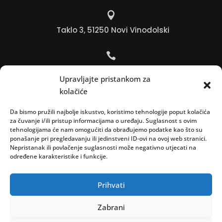

Taklo 3, 51250 Novi Vinodolski

Bojana +385 91 738 3613
Upravljajte pristankom za
kolačiće

Jadranko +385 91 501 4218
Da bismo pružili najbolje iskustvo, koristimo tehnologije poput kolačića
za čuvanje i/ili pristup informacijama o uređaju. Suglasnost s ovim
tehnologijama će nam omogućiti da obrađujemo podatke kao što su

ponašanje pri pregledavanju ili jedinstveni ID-ovi na ovoj web stranici.
Nepristanak ili povlačenje suglasnosti može negativno utjecati na
info@vinopedia.hr
određene karakteristike i funkcije.
Prihvati
© 2023, Vinopedia, sva prava sadržana / Web by
Zabrani
Negactive