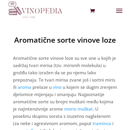
Aromatične sorte vinove loze
Aromatične sorte vinove loze su sve one u kojih je
sadržaj tvari mirisa (tzv. mirisnih molekula) u
grožđu tako izražen da se po njemu lako
prepoznaju. Te tvari mirisa zvane još i sortni miris
ili
aroma
prelaze u
vino
u kojem se dugim zrenjem
djelomice mijenjaju i smanjuju. Najpoznatije
aromatične sorte su brojni muškati među kojima
je najintenzivnije arome
morio muškat
. U
posebnu skupinu sorata s izuzetno naglašenom
(za neke i agresivnom aromom, poput
traminca
i