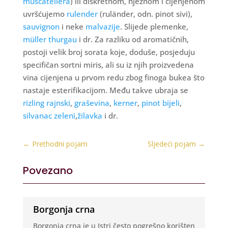
muscatellera
) ili diskretnom, nježnom i cijenjenom
uvršćujemo
rulender
(ruländer, odn. pinot sivi),
sauvignon
i neke
malvazije
. Slijede plemenke,
müller thurgau
i dr. Za razliku od aromatičnih,
postoji velik broj sorata koje, doduše, posjeduju
specifičan sortni miris, ali su iz njih proizvedena
vina cijenjena u prvom redu zbog finoga bukea što
nastaje esterifikacijom. Među takve ubraja se
rizling rajnski
,
graševina
,
kerner
,
pinot bijeli
,
silvanac zeleni
,
žilavka
i dr.
←
Prethodni pojam
Sljedeći pojam
→
Povezano
Borgonja crna
Borgonja crna je u Istri često pogrešno korišten