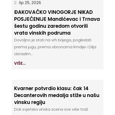
lip 25, 2026
ĐAKOVAČKO VINOGORJE NIKAD
POSJEĆENIJE Mandićevac i Trnava
šestu godinu zaredom otvorili
vrata vinskih podruma
Dovoljno je stati na vrh brijega, pogledati
prema jugu, prema obroncima Krndije i Dilja
obraslim...
VIŠE...
Kvarner potvrdio klasu: čak 14
Decanterovih medalja stiže u našu
vinsku regiju
Dok svjetska vinska scena sve više traži