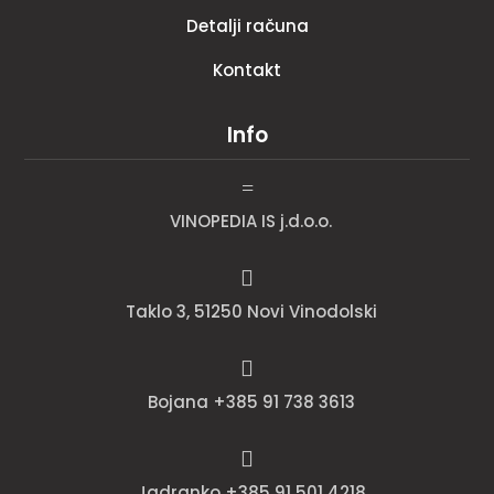
Detalji računa
Kontakt
Info
=
VINOPEDIA IS j.d.o.o.

Taklo 3, 51250 Novi Vinodolski

Bojana +385 91 738 3613

Jadranko +385 91 501 4218