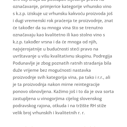
označavanje, primjerice kategorije vrhunsko vino
s k.z.p. iziskuje uz vrhunsku kakvoću proizvoda još
i dugi vremenski rok praćenja te proizvodnje, znat
će također da su mnoga vina što se trenutno
označavaju kao kvalitetno ili kao stolno vino s
k.z.p. također vrsna i da će mnoga od njih,
najvjerojatnije u budućnosti steći pravo na
uvrštavanje u višu kvalitativnu skupinu. Podregija
Podunavlje je zbog poznatih ratnih stradanja bila
duže vrijeme bez mogućnosti nastavka
proizvodnje svih kategorija vina, pa tako i r.r., ali
je ta proizvodnja nakon mirne reintegracije
ponovo obnovljena. Kažimo još i to da je ova sorta
zastupljena u vinogorjima cijelog slovenskog
podravskog rajona, otkuda i na tržište RH stiže
velik broj vrhunskih i kvalitetnih r. r.