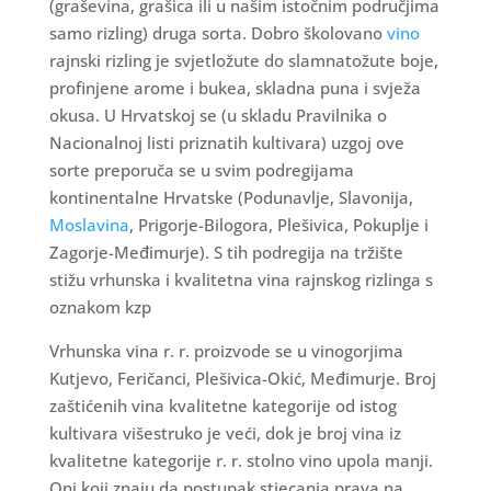
(graševina, grašica ili u našim istočnim područjima
samo rizling) druga sorta. Dobro školovano
vino
rajnski rizling je svjetložute do slamnatožute boje,
profinjene arome i bukea, skladna puna i svježa
okusa. U Hrvatskoj se (u skladu Pravilnika o
Nacionalnoj listi priznatih kultivara) uzgoj ove
sorte preporuča se u svim podregijama
kontinentalne Hrvatske (Podunavlje, Slavonija,
Moslavina
, Prigorje-Bilogora, Plešivica, Pokuplje i
Zagorje-Međimurje). S tih podregija na tržište
stižu vrhunska i kvalitetna vina rajnskog rizlinga s
oznakom kzp
Vrhunska vina r. r. proizvode se u vinogorjima
Kutjevo, Feričanci, Plešivica-Okić, Međimurje. Broj
zaštićenih vina kvalitetne kategorije od istog
kultivara višestruko je veći, dok je broj vina iz
kvalitetne kategorije r. r. stolno vino upola manji.
Oni koji znaju da postupak stjecanja prava na