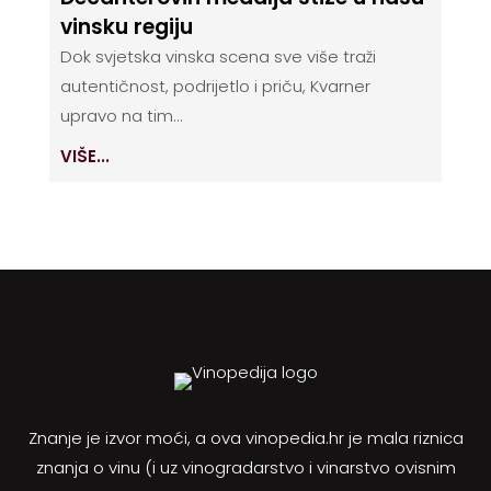
vinsku regiju
Dok svjetska vinska scena sve više traži
autentičnost, podrijetlo i priču, Kvarner
upravo na tim...
VIŠE...
Znanje je izvor moći, a ova vinopedia.hr je mala riznica
znanja o vinu (i uz vinogradarstvo i vinarstvo ovisnim