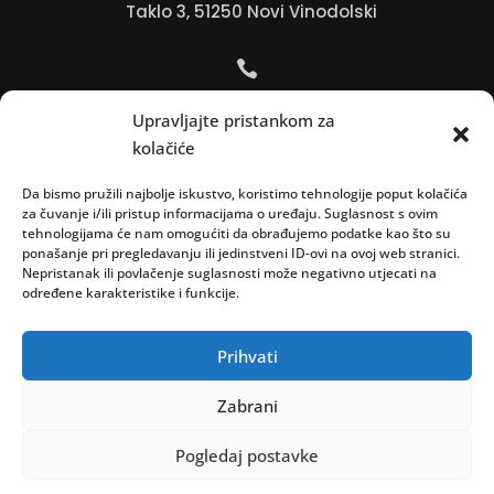
Taklo 3, 51250 Novi Vinodolski

Bojana +385 91 738 3613
Upravljajte pristankom za
kolačiće

Jadranko +385 91 501 4218
Da bismo pružili najbolje iskustvo, koristimo tehnologije poput kolačića
za čuvanje i/ili pristup informacijama o uređaju. Suglasnost s ovim
tehnologijama će nam omogućiti da obrađujemo podatke kao što su

ponašanje pri pregledavanju ili jedinstveni ID-ovi na ovoj web stranici.
Nepristanak ili povlačenje suglasnosti može negativno utjecati na
info@vinopedia.hr
određene karakteristike i funkcije.
Prihvati
© 2023, Vinopedia, sva prava sadržana / Web by
Zabrani
Negactive
Pogledaj postavke
Pravila privatnosti