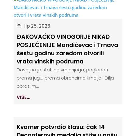
lip 25, 2026
ĐAKOVAČKO VINOGORJE NIKAD
POSJEĆENIJE Mandićevac i Trnava
šestu godinu zaredom otvorili
vrata vinskih podruma
Dovoljno je stati na vrh brijega, pogledati
prema jugu, prema obroncima Krndije i Dilja
obraslim...
VIŠE...
Kvarner potvrdio klasu: čak 14
Decanterovih medalja stiže u našu