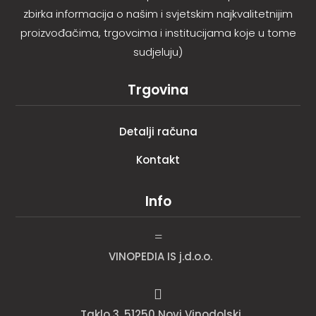
zbirka informacija o našim i svjetskim najkvalitetnijim
proizvođačima, trgovcima i institucijama koje u tome
sudjeluju)
Trgovina
Detalji računa
Kontakt
Info
=
VINOPEDIA IS j.d.o.o.

Taklo 3, 51250 Novi Vinodolski