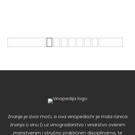
Susac crni naziv sorte vinove loze, koja je sve do
pojave trsne uši bila druga po...
Stranica 1 od 6
1
2
3
4
5
...
»
Zadnja »
Znanje je izvor moći, a ova vinopedia.hr je mala riznica
znanja o vinu (i uz vinogradarstvo i vinarstvo ovisnim
znanstvenim i stručno praktičnim disciplinama, te