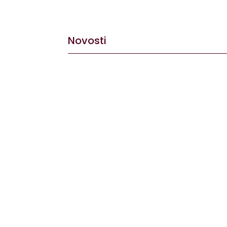
Novosti
Dovoljno je stati na vrh brijega, pogledati 