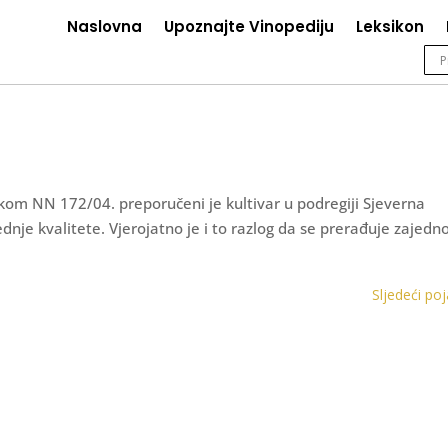
Naslovna
Upoznajte Vinopediju
Leksikon
ikom NN 172/04. preporučeni je kultivar u podregiji Sjeverna
ednje kvalitete. Vjerojatno je i to razlog da se prerađuje zajedno
Sljedeći po