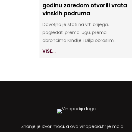
godinu zaredom otvorili vrata
vinskih podruma
Dovoljno je stati na vrh brijega,
pogledati prema jugu, prema
obroncima Krndije i Dilja obraslim...
VIŠE...
Znanje je izvor moći, a ova vinopedia.hr je mala