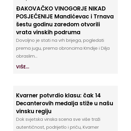
ĐAKOVAČKO VINOGORJE NIKAD
POSJEĆENIJE Mandićevac i Trnava
šestu godinu zaredom otvorili
vrata vinskih podruma
Dovoljno je stati na vrh brijega, pogledati
prema jugu, prema obroncima Krndije i Dilja
obraslim...
VIŠE...
Kvarner potvrdio klasu: čak 14
Decanterovih medalja stiže u našu
vinsku regiju
Dok svjetska vinska scena sve više traži
autentičnost, podrijetlo i priču, Kvarner