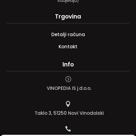
sudjeluju)
Trgovina
Detalji računa
Kontakt
Info
=
VINOPEDIA IS j.d.o.o.

Taklo 3, 51250 Novi Vinodolski
