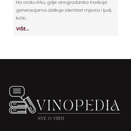
Na otoku Krku, gdje vinogradarska tradicija
generacijama oblikuje identitet mjesta i ljudi,
krčki...
VIŠE...