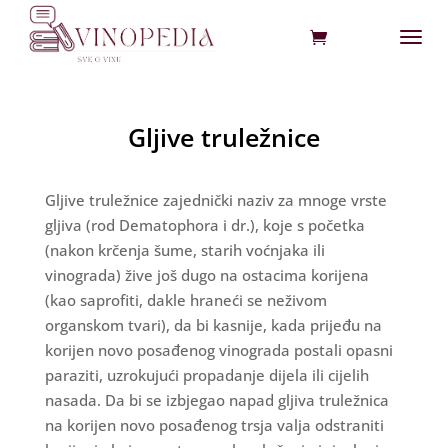
Gljive truležnice
Gljive truležnice zajednički naziv za mnoge vrste
gljiva (rod Dematophora i dr.), koje s početka
(nakon krčenja šume, starih voćnjaka ili
vinograda) žive još dugo na ostacima korijena
(kao saprofiti, dakle hraneći se neživom
organskom tvari), da bi kasnije, kada prijeđu na
korijen novo posađenog vinograda postali opasni
paraziti, uzrokujući propadanje dijela ili cijelih
nasada. Da bi se izbjegao napad gljiva truležnica
na korijen novo posađenog trsja valja odstraniti