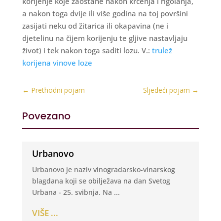
korijenje koje zaostane nakon krčenja i rigolanja,
a nakon toga dvije ili više godina na toj površini
zasijati neku od žitarica ili okapavina (ne i
djetelinu na čijem korijenju te gljive nastavljaju
život) i tek nakon toga saditi lozu. V.:
trulež
korijena vinove loze
←
Prethodni pojam
Sljedeći pojam
→
Povezano
Urbanovo
Urbanovo je naziv vinogradarsko-vinarskog
blagdana koji se obilježava na dan Svetog
Urbana - 25. svibnja. Na ...
VIŠE ...