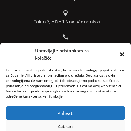

Taklo 3, 51250 Novi Vinodolski

Bojana +385 91 738 3613
Upravljajte pristankom za
kolačiće

Jadranko +385 91 501 4218
Da bismo pružili najbolje iskustvo, koristimo tehnologije poput kolačića
za čuvanje i/ili pristup informacijama o uređaju. Suglasnost s ovim
tehnologijama će nam omogućiti da obrađujemo podatke kao što su

ponašanje pri pregledavanju ili jedinstveni ID-ovi na ovoj web stranici.
Nepristanak ili povlačenje suglasnosti može negativno utjecati na
info@vinopedia.hr
određene karakteristike i funkcije.
Prihvati
© 2023, Vinopedia, sva prava sadržana / Web by
Zabrani
Negactive