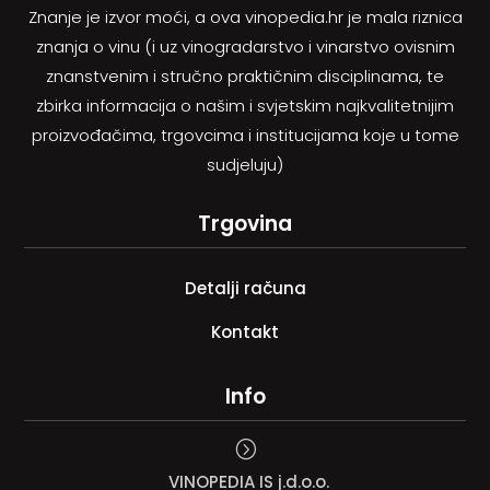
Znanje je izvor moći, a ova vinopedia.hr je mala riznica
znanja o vinu (i uz vinogradarstvo i vinarstvo ovisnim
znanstvenim i stručno praktičnim disciplinama, te
zbirka informacija o našim i svjetskim najkvalitetnijim
proizvođačima, trgovcima i institucijama koje u tome
sudjeluju)
Trgovina
Detalji računa
Kontakt
Info
=
VINOPEDIA IS j.d.o.o.