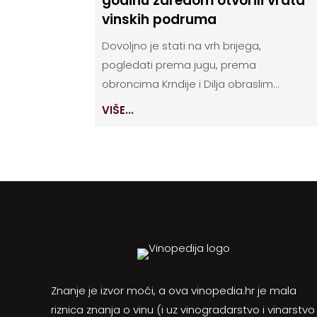
godinu zaredom otvorili vrata
vinskih podruma
Dovoljno je stati na vrh brijega,
pogledati prema jugu, prema
obroncima Krndije i Dilja obraslim...
VIŠE...
Znanje je izvor moći, a ova vinopedia.hr je mala
riznica znanja o vinu (i uz vinogradarstvo i vinarstvo