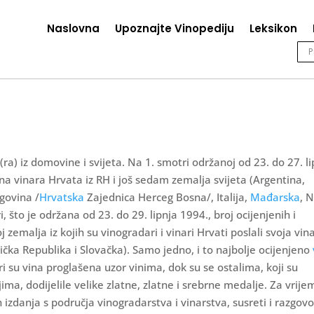
Naslovna
Upoznajte Vinopediju
Leksikon
ra) iz domovine i svijeta. Na 1. smotri održanoj od 23. do 27. li
ina vinara Hrvata iz RH i još sedam zemalja svijeta (Argentina,
govina /
Hrvatska
Zajednica Herceg Bosna/, Italija,
Mađarska
, 
i, što je održana od 23. do 29. lipnja 1994., broj ocijenjenih i
j zemalja iz kojih su vinogradari i vinari Hrvati poslali svoja vin
ička Republika i Slovačka). Samo jedno, i to najbolje ocijenjeno
iri su vina proglašena uzor vinima, dok su se ostalima, koji su
ima, dodijelile velike zlatne, zlatne i srebrne medalje. Za vrije
izdanja s područja vinogradarstva i vinarstva, susreti i razgovor