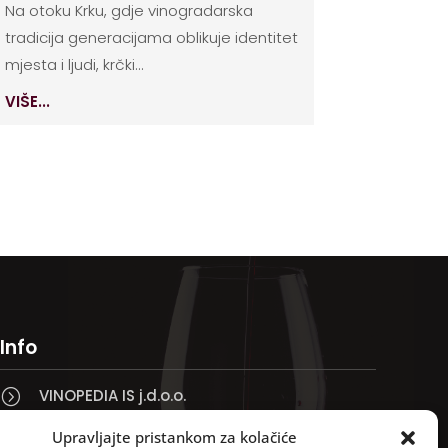
Na otoku Krku, gdje vinogradarska
tradicija generacijama oblikuje identitet
mjesta i ljudi, krčki...
VIŠE...
Info
VINOPEDIA IS j.d.o.o.
=
Taklo 3, 51250 Novi Vinodolski

Upravljajte pristankom za kolačiće