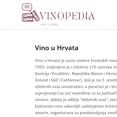
Vino u Hrvata
Vino u Hrvata je naziv smotre hrvatskih vina(
1993. ocijenjeno je i izloženo 210 uzoraka v
Austrija /Gradišće/, Republika Bosna i Herce
Zeland i SAD /California/), dok je na 2. smotr
izloženih vina utrostručen, a povećan je i bro
ocjenjivanje (uz već navedene to su Južnoafr
smotre, dobilo je odličje “dobitnik vino”, čet
kakvoćom vina udovoljili uobičajenim kriterij
smotre, organizirana su predstavljanja novih 