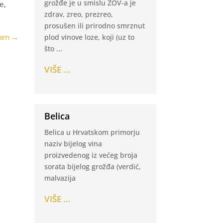
grožđe je u smislu ZOV-a je
e,
zdrav, zreo, prezreo,
prosušen ili prirodno smrznut
plod vinove loze, koji (uz to
jam
→
što ...
VIŠE ...
Belica
Belica u Hrvatskom primorju
naziv bijelog vina
proizvedenog iz većeg broja
sorata bijelog grožđa (verdić,
malvazija
VIŠE ...