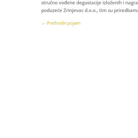
stručno vođene degustacije izloženih i nagra
poduzeće Zrinjevac d.o.o., tim su priredbama
←
Prethodni pojam