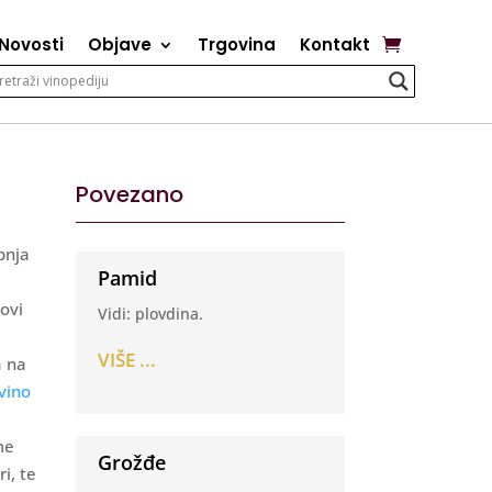
Novosti
Objave
Trgovina
Kontakt
Povezano
pnja
Pamid
Novi
Vidi: plovdina.
VIŠE ...
a na
vino
me
Grožđe
i, te