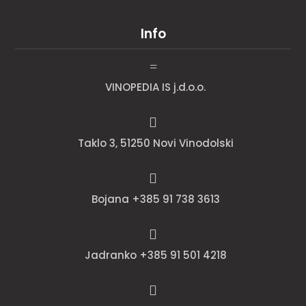
Info
=
VINOPEDIA IS j.d.o.o.

Taklo 3, 51250 Novi Vinodolski

Bojana +385 91 738 3613

Jadranko +385 91 501 4218
