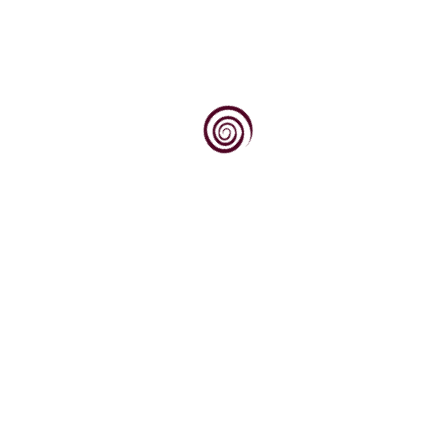
Dok svjetska vinska scena sve više traži
autentičnost, podrijetlo i priču, Kvarner
upravo na tim...