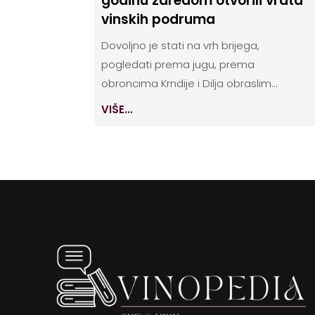
godinu zaredom otvorili vrata
vinskih podruma
Dovoljno je stati na vrh brijega,
pogledati prema jugu, prema
obroncima Krndije i Dilja obraslim...
VIŠE...