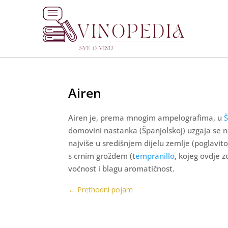
Airen
Airen je, prema mnogim ampelografima, u
Š
domovini nastanka (Španjolskoj) uzgaja se na
najviše u središnjem dijelu zemlje (poglavit
s crnim grožđem (t
empranillo
, kojeg ovdje z
voćnost i blagu aromatičnost.
←
Prethodni pojam