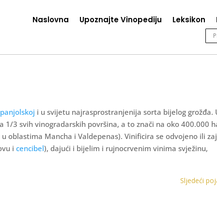
Naslovna
Upoznajte Vinopediju
Leksikon
panjolskoj
i u svijetu najrasprostranjenija sorta bijelog grožđa.
 1/3 svih vinogradarskih površina, a to znači na oko 400.000 ha
o u oblastima Mancha i Valdepenas). Vinificira se odvojeno ili z
ovu i
cencibel
), dajući i bijelim i rujnocrvenim vinima svježinu,
Sljedeći po