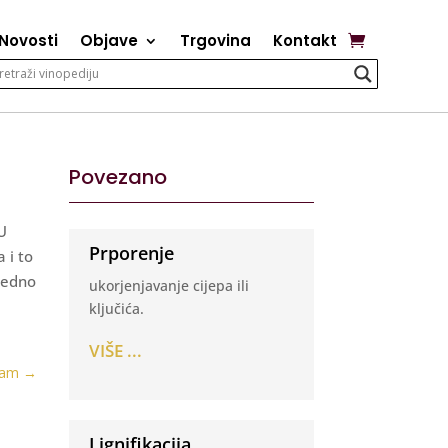
Novosti
Objave
Trgovina
Kontakt
Povezano
 U
Prporenje
 i to
ajedno
ukorjenjavanje cijepa ili
ključića.
VIŠE ...
jam
→
Lignifikacija