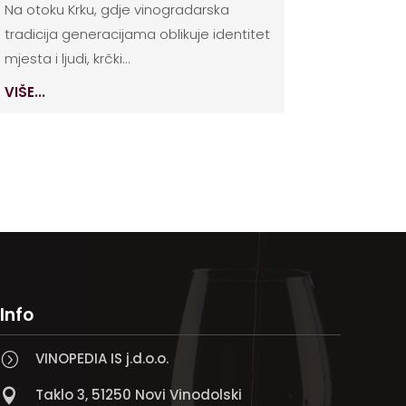
Na otoku Krku, gdje vinogradarska
tradicija generacijama oblikuje identitet
mjesta i ljudi, krčki...
VIŠE...
Info
VINOPEDIA IS j.d.o.o.
=
Taklo 3, 51250 Novi Vinodolski
