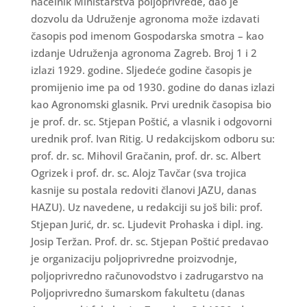
načelnik Ministarstva poljoprivrede, dao je
dozvolu da Udruženje agronoma može izdavati
časopis pod imenom Gospodarska smotra – kao
izdanje Udruženja agronoma Zagreb. Broj 1 i 2
izlazi 1929. godine. Sljedeće godine časopis je
promijenio ime pa od 1930. godine do danas izlazi
kao Agronomski glasnik. Prvi urednik časopisa bio
je prof. dr. sc. Stjepan Poštić, a vlasnik i odgovorni
urednik prof. Ivan Ritig. U redakcijskom odboru su:
prof. dr. sc. Mihovil Gračanin, prof. dr. sc. Albert
Ogrizek i prof. dr. sc. Alojz Tavčar (sva trojica
kasnije su postala redoviti članovi JAZU, danas
HAZU). Uz navedene, u redakciji su još bili: prof.
Stjepan Jurić, dr. sc. Ljudevit Prohaska i dipl. ing.
Josip Teržan. Prof. dr. sc. Stjepan Poštić predavao
je organizaciju poljoprivredne proizvodnje,
poljoprivredno računovodstvo i zadrugarstvo na
Poljoprivredno šumarskom fakultetu (danas