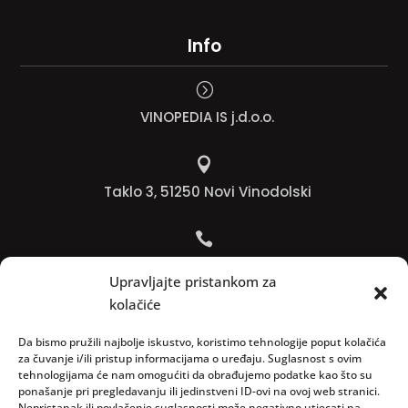
Info
=
VINOPEDIA IS j.d.o.o.

Taklo 3, 51250 Novi Vinodolski

Bojana +385 91 738 3613
Upravljajte pristankom za
kolačiće

Jadranko +385 91 501 4218
Da bismo pružili najbolje iskustvo, koristimo tehnologije poput kolačića
za čuvanje i/ili pristup informacijama o uređaju. Suglasnost s ovim
tehnologijama će nam omogućiti da obrađujemo podatke kao što su

ponašanje pri pregledavanju ili jedinstveni ID-ovi na ovoj web stranici.
Nepristanak ili povlačenje suglasnosti može negativno utjecati na