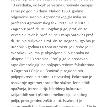
13 urednika, od kojih je većina uređivala časopis
samo po godinu dana. Nakon 1953. godine
odgovorni urednici Agronomskog glasnika su
profesori Agronomskog fakulteta Sveučilišta u
Zagrebu: prof. dr. sc. Bogdan Jugo, prof. dr. sc.
Većeslav Pavlek, prof. dr. sc. Franjo Šatović i prof.
dr. sc. Ivo Miljković. Prof. dr. sc. Bogdan Jugo bio je
urednik 6 godina i u tom vremenu je uredio je 56
svezaka u kojima je objavljeno 515 članaka na
ukupno 3.913 stranica. Prof. Jugo je predavao
agroklimatologiju na poljoprivrednim fakultetima
u Zagrebu i Osijeku. Osnivač je regionalnih
poljoprivrednih stanica u Hrvatskoj. Pokrenuo je
osnivanje agrometeorološke službe, fenoloških
opažanja, introdukciju hibridnog kukuruza,
talijanskih sorti pšenice, melioraciju Lonjskog
polja, protugradnu zaštitu i td. Istaknuti je
znanstvenik i za šire područje agroekologije. Bio je