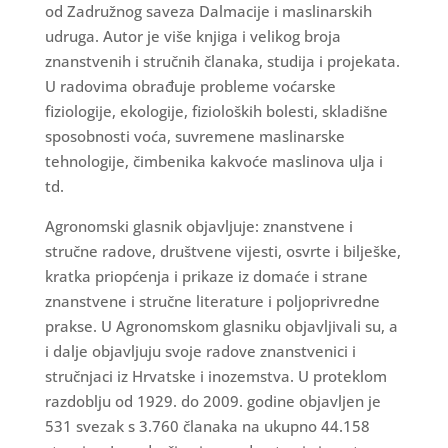
od Zadružnog saveza Dalmacije i maslinarskih
udruga. Autor je više knjiga i velikog broja
znanstvenih i stručnih članaka, studija i projekata.
U radovima obrađuje probleme voćarske
fiziologije, ekologije, fizioloških bolesti, skladišne
sposobnosti voća, suvremene maslinarske
tehnologije, čimbenika kakvoće maslinova ulja i
td.
Agronomski glasnik objavljuje: znanstvene i
stručne radove, društvene vijesti, osvrte i bilješke,
kratka priopćenja i prikaze iz domaće i strane
znanstvene i stručne literature i poljoprivredne
prakse. U Agronomskom glasniku objavljivali su, a
i dalje objavljuju svoje radove znanstvenici i
stručnjaci iz Hrvatske i inozemstva. U proteklom
razdoblju od 1929. do 2009. godine objavljen je
531 svezak s 3.760 članaka na ukupno 44.158