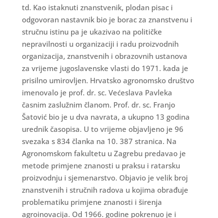
td. Kao istaknuti znanstvenik, plodan pisac i
odgovoran nastavnik bio je borac za znanstvenu i
stručnu istinu pa je ukazivao na političke
nepravilnosti u organizaciji i radu proizvodnih
organizacija, znanstvenih i obrazovnih ustanova
za vrijeme jugoslavenske vlasti do 1971. kada je
prisilno umirovljen. Hrvatsko agronomsko društvo
imenovalo je prof. dr. sc. Većeslava Pavleka
časnim zaslužnim članom. Prof. dr. sc. Franjo
Šatović bio je u dva navrata, a ukupno 13 godina
urednik časopisa. U to vrijeme objavljeno je 96
svezaka s 834 članka na 10. 387 stranica. Na
Agronomskom fakultetu u Zagrebu predavao je
metode primjene znanosti u praksu i ratarsku
proizvodnju i sjemenarstvo. Objavio je velik broj
znanstvenih i stručnih radova u kojima obrađuje
problematiku primjene znanosti i širenja
agroinovacija. Od 1966. godine pokrenuo je i