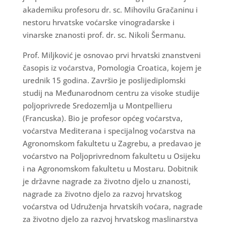
akademiku profesoru dr. sc. Mihovilu Gračaninu i
nestoru hrvatske voćarske vinogradarske i
vinarske znanosti prof. dr. sc. Nikoli Šermanu.
Prof. Miljković je osnovao prvi hrvatski znanstveni
časopis iz voćarstva, Pomologia Croatica, kojem je
urednik 15 godina. Završio je poslijediplomski
studij na Međunarodnom centru za visoke studije
poljoprivrede Sredozemlja u Montpellieru
(Francuska). Bio je profesor općeg voćarstva,
voćarstva Mediterana i specijalnog voćarstva na
Agronomskom fakultetu u Zagrebu, a predavao je
voćarstvo na Poljoprivrednom fakultetu u Osijeku
i na Agronomskom fakultetu u Mostaru. Dobitnik
je državne nagrade za životno djelo u znanosti,
nagrade za životno djelo za razvoj hrvatskog
voćarstva od Udruženja hrvatskih voćara, nagrade
za životno djelo za razvoj hrvatskog maslinarstva