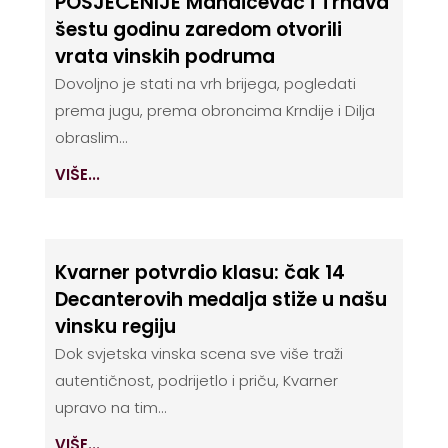
POSJEĆENIJE Mandićevac i Trnava
šestu godinu zaredom otvorili
vrata vinskih podruma
Dovoljno je stati na vrh brijega, pogledati
prema jugu, prema obroncima Krndije i Dilja
obraslim...
VIŠE...
Kvarner potvrdio klasu: čak 14
Decanterovih medalja stiže u našu
vinsku regiju
Dok svjetska vinska scena sve više traži
autentičnost, podrijetlo i priču, Kvarner
upravo na tim...
VIŠE...