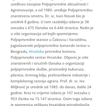
uređivao časopise Poljoprivredne aktualnosti i
Agroinovacije, a od 1980. uređuje Poljoprivrednu
znanstvenu smotru. Dr. sc. Ivan Novak bio je
urednik 8 godina. U tom razdoblju izdano je 38
svezaka s 475 članaka na 6.446 stranica. Radio je
u više organizacija od kojih spominjemo:
Poljoprivredne stanice u Čakovcu i Varaždinu,
Jugoslavenski poljoprivredno šumarski centar u
Beogradu,
Hrvatska
privredna komora,
Poljoprivredni centar Hrvatske. Objavio je više
znanstvenih i stručnih članaka o organizaciji
poljoprivredne službe, proizvodnji kukuruza,
pšenice, krmnog bilja, prehrambene industrije i
kompleksnog razvoja agrara. Prof. dr. sc. Ivo
Miljković je urednik od 1985. do danas, dakle 24
godine. Kroz to vrijeme izdano je 107 svezaka s
953 članka na 15.147 stranica. Osim toga izdana
je spomenica velikanu hrvatskog prirodoslovlja