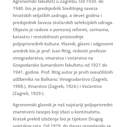
Agronomski fakultet) u Zagrebu. Od 1930. do
1940. bio je predsjednik Središnjeg saveza
hrvatskih seljačkih zadruga, a devet godina i
predsjednik Saveza stočarskih selekcijskih udruga.
Objavio je radove o poreznoj reformi, carinama,
katastru i rentabilnosti proizvodnje
poljoprivrednih kultura. Vlasnik, glavni i odgovorni
urednik bio je prof. Ivan Ritig, redoviti profesor
vinogradarstva, vinarstva i voćarstva na
Gospodarsko šumarskom fakultetu od 1921 do
1941. godine. Prof. Ritig autor je prvih sveučilišnih
udžbenika na Balkanu: Vinogradarstvo (Zagreb,
1908.), Vinarstvo (Zagreb, 1924.) i Voćarstvo
(Zagreb, 1929.).
Agronomski glasnik je naš najstariji poljoprivredni
znanstveni časopis koji izlazi u kontinuitetu.
Kratak prekid izlaženja bio je tijekom Drugog
svjetskog rata. Od 1929. do danas promijenilo se