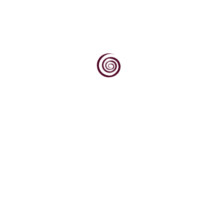
Dok svjetska vinska scena sve više traži
autentičnost, podrijetlo i priču, Kvarner
upravo na tim...