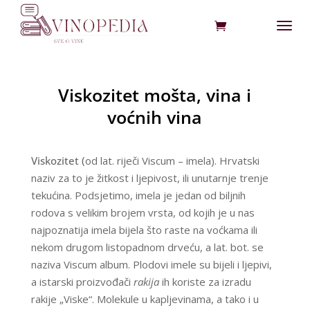
Viskozitet mošta, vina i
voćnih vina
Viskozitet (
od lat. riječi Viscum – imela). Hrvatski
naziv za to je žitkost i ljepivost, ili unutarnje trenje
tekućina. Podsjetimo, imela je jedan od biljnih
rodova s velikim brojem vrsta, od kojih je u nas
najpoznatija imela bijela što raste na voćkama ili
nekom drugom listopadnom drveću, a lat. bot. se
naziva Viscum album. Plodovi imele su bijeli i ljepivi,
a istarski proizvođači
rakija
ih koriste za izradu
rakije „Viske“. Molekule u kapljevinama, a tako i u