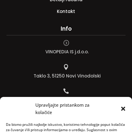
Kontakt
Info
=
VINOPEDIA IS j.d.o.o.

Taklo 3, 51250 Novi Vinodolski

Bojana +385 91 738 3613
Upravljajte pristankom za
kolačiće

Jadranko +385 91 501 4218
Da bismo pružili najbolje iskustvo, koristimo tehnologije poput kolačića
za čuvanje i/ili pristup informacijama o uređaju. Suglasnost s ovim