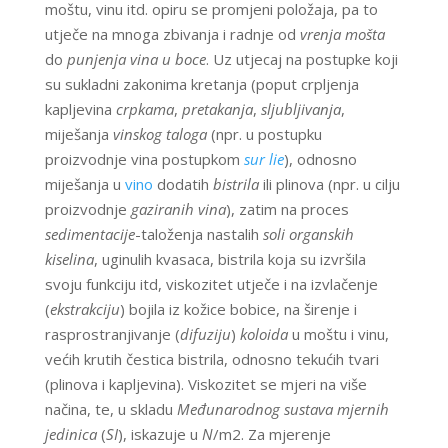
moštu, vinu itd. opiru se promjeni položaja, pa to
utječe na mnoga zbivanja i radnje od
vrenja mošta
do
punjenja vina u boce
. Uz utjecaj na postupke koji
su sukladni zakonima kretanja (poput crpljenja
kapljevina
crpkama
,
pretakanja
,
sljubljivanja
,
miješanja
vinskog taloga
(npr. u postupku
proizvodnje vina postupkom
sur lie
), odnosno
miješanja u
vino
dodatih
bistrila
ili plinova (npr. u cilju
proizvodnje
gaziranih vina
), zatim na proces
sedimentacije
-taloženja nastalih
soli organskih
kiselina
, uginulih kvasaca, bistrila koja su izvršila
svoju funkciju itd, viskozitet utječe i na izvlačenje
(
ekstrakciju
) bojila iz kožice bobice, na širenje i
rasprostranjivanje (
difuziju
)
koloida
u moštu i vinu,
većih krutih čestica bistrila, odnosno tekućih tvari
(plinova i kapljevina). Viskozitet se mjeri na više
načina, te, u skladu
Međunarodnog sustava mjernih
jedinica
(
SI
), iskazuje u
N
/m2. Za mjerenje