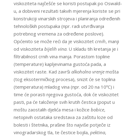
viskoziteta najčešće se koristi postupak po Oswald-
u, a dobiveni rezultati takvih mjerenja koriste se pri
konstrukciji vinarskih strojeva i planiranja određenih
tehnoloških postupaka (npr. radi utvrđivanja
potrebnog vremena za određene poslove).
Općenito se može reći da je viskozitet
crnih
, manji
od viskoziteta
bijelih vina
. U skladu tih kretanja je i
filtrabilnost crnih vina manja. Porastom topline
(temperature) kapljevinama gustoća pada, a
viskozitet raste. Kad završi
alkoholno vrenje
mošta
(tog eksotermičkog procesa), snizit će se toplina
(temperatura) mladog vina (npr. od 20 na 10ºC) i
time će porasti njegova gustoća, dok će viskozitet
pasti, pa će taloženje svih krutih čestica (poput u
moštu zaostalih djelića mesa i kožice
bobice
,
netopivih ostataka sredstava za zaštitu loze od
bolesti i štetnika, prašine što najviše potječe iz
vinogradarskog tla, te čestice bojila,
pektina
,