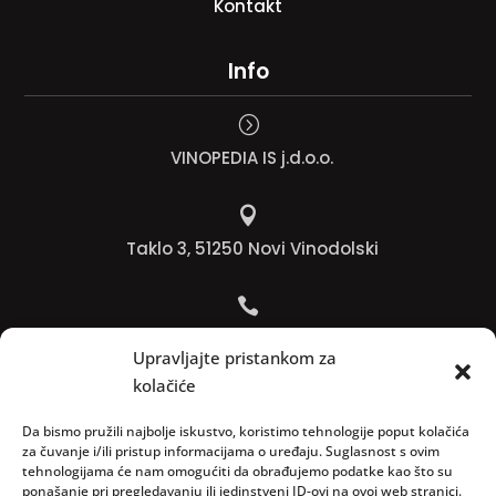
Kontakt
Info
=
VINOPEDIA IS j.d.o.o.

Taklo 3, 51250 Novi Vinodolski

Bojana +385 91 738 3613
Upravljajte pristankom za
kolačiće

Jadranko +385 91 501 4218
Da bismo pružili najbolje iskustvo, koristimo tehnologije poput kolačića
za čuvanje i/ili pristup informacijama o uređaju. Suglasnost s ovim
tehnologijama će nam omogućiti da obrađujemo podatke kao što su

ponašanje pri pregledavanju ili jedinstveni ID-ovi na ovoj web stranici.