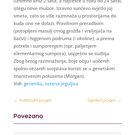
(iznimno kroz 2 sata, a najčešće u roku od 24 sata)
izlegu nove mušice. Izravno sunčevo svjetlo joj
smeta, zato se više razmnaža u prostorijama do
kuda ono ne dolazi. Pravilnom preradbom
(potopljeni masulj crnog grožđa i vreljnjača na
bačvi) i higijenom podruma (i okoline), a prema
potrebi i sumporenjem (npr. paljenjem
elementarnog sumpora), uspješno se suzbija.
Zbog brzog razmnažanja, boje očiju i uočenih
spolno vezanih svojstava koristi se u genetskim
znanstvenim pokusima (Morgan).
Vidi:
genetika
,
octena jeguljica
←
Prethodni pojam
Sljedeći pojam
→
Povezano