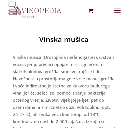
Vinska mušica
Vinska mušica (Drosophila melanogaster), u stvari
voćna, jer ju privlači opojan miris zgnječenih
slatkih plodova grožđa, smokve, rajčice i dr.
Nazočnost u prostorijama gdje vrije masulj grožđa
i voća indirektno je štetna za kakvoću budućega
vina, jer će, seleći se, pomoći širenju bakterija
octenog vrenja. Životni vijek joj je ljeti pet do
osam dana, a zimi znatno duži. Voli toplinu (opt.
24-27°C), ali ženka već i kod temp. od 13°C
kontinuirano nosi do 2.000 jajašaca iz kojih se