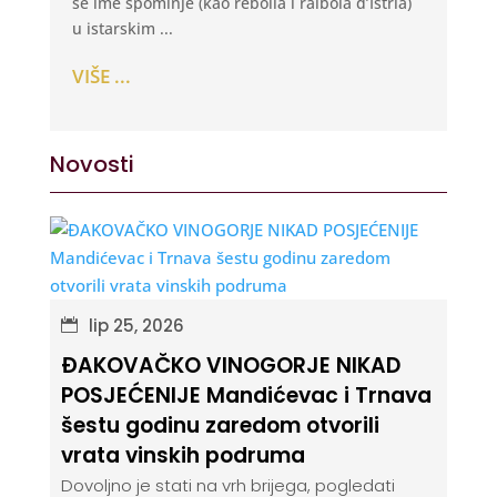
se ime spominje (kao rebolla i raibola d’Istria)
u istarskim ...
VIŠE ...
Novosti
lip 25, 2026
ĐAKOVAČKO VINOGORJE NIKAD
POSJEĆENIJE Mandićevac i Trnava
šestu godinu zaredom otvorili
vrata vinskih podruma
Dovoljno je stati na vrh brijega, pogledati