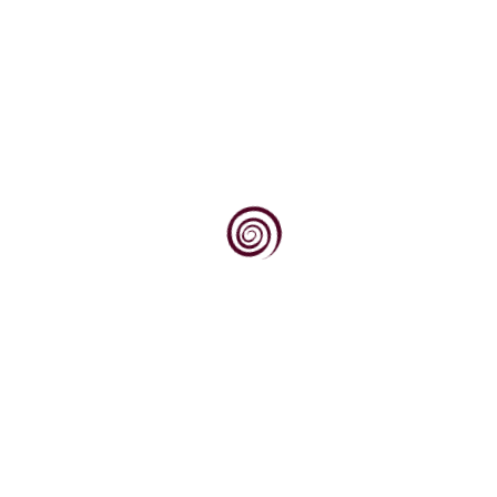
Dovoljno je stati na vrh brijega, pogledati
prema jugu, prema obroncima Krndije i Dilja
obraslim...
Dok svjetska vinska scena sve više traži