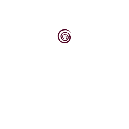
sekundarni kalijev tartarat (empirijska ...
VIŠE ...
Novosti
Već desetu godinu zaredom, prvog
vikenda u kolovozu, more u Ičićima postaje
neobičan vinski...