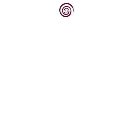
Dovoljno je stati na vrh brijega, pogledati
prema jugu, prema obroncima Krndije i Dilja
obraslim...
Dok svjetska vinska scena sve više traži
autentičnost, podrijetlo i priču, Kvarner
upravo na tim...