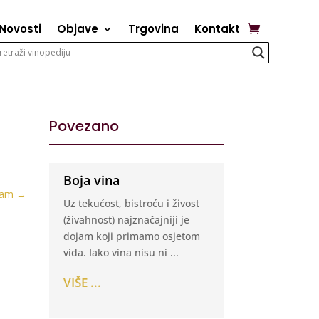
Novosti
Objave
Trgovina
Kontakt
Povezano
Boja vina
jam
→
Uz tekućost, bistroću i živost
(živahnost) najznačajniji je
dojam koji primamo osjetom
vida. Iako vina nisu ni ...
VIŠE ...