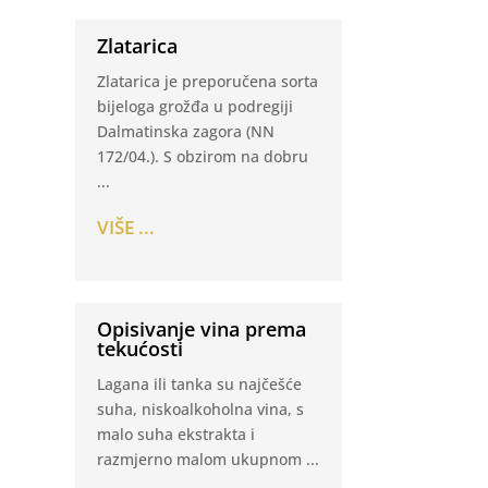
Zlatarica
Zlatarica je preporučena sorta
bijeloga grožđa u podregiji
Dalmatinska zagora (NN
172/04.). S obzirom na dobru
...
VIŠE ...
Opisivanje vina prema
tekućosti
Lagana ili tanka su najčešće
suha, niskoalkoholna vina, s
malo suha ekstrakta i
razmjerno malom ukupnom ...