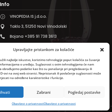
Info
VINOPEDIA IS j.d.o.o.
=
Taklo 3, 51250 Novi Vinodolski

Bojana +385 91 738 3613

Jadranko +385 91 501 4218

Upravljajte pristankom za kolačiće

info@vinopedia.hr
žili najbolje iskustvo, koristimo tehnologije poput kolačića za čuvanje
up informacijama o uređaju. Suglasnost s ovim tehnologijama će nam
a obrađujemo podatke kao što su ponašanje pri pregledavanju ili
ID-ovi na ovoj web stranici. Nepristanak ili povlačenje suglasnosti može
jecati na određene karakteristike i funkcije.
ihvati
Zabrani
Pogledaj postavke
Pravila privatnosti
Obavijest o privatnosti
Obavijest o privatnosti