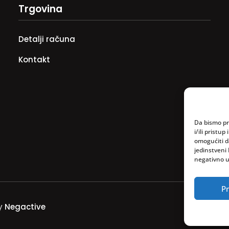
Trgovina
Detalji računa
Kontakt
Da bismo pru
i/ili prist
omogućiti d
jedinstveni 
negativno ut
Pr
by
Negactive