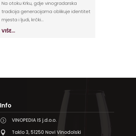
Na otoku Krku, gdje vinogradarska
tradicija generacijama oblikuje identitet
mjesta i ljudi, krčki...
VIŠE...
Info
VINOPEDIA IS j.d.o.o.
=
Taklo 3, 51250 Novi Vinodolski
