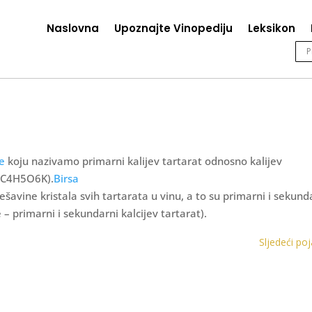
Naslovna
Upoznajte Vinopediju
Leksikon
ne
koju nazivamo primarni kalijev tartarat odnosno kalijev
a (C4H5O6K).
Birsa
ešavine kristala svih tartarata u vinu, a to su primarni i sekund
ne – primarni i sekundarni kalcijev tartarat).
Sljedeći po