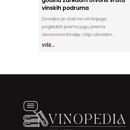
godinu zaredom otvorili vrata
vinskih podruma
Dovoljno je stati na vrh brijega,
pogledati prema jugu, prema
obroncima Krndije i Dilja obraslim...
VIŠE...