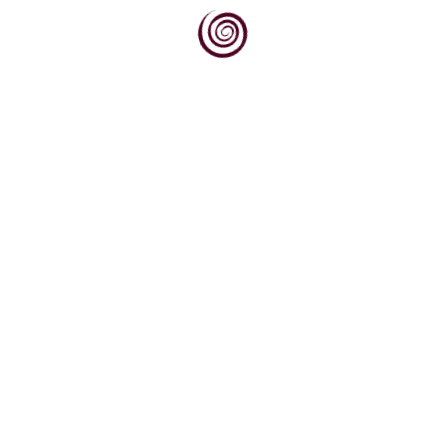
Dovoljno je stati na vrh brijega, pogledati
prema jugu, prema obroncima Krndije i Dilja
obraslim...
Dok svjetska vinska scena sve više traži
autentičnost, podrijetlo i priču, Kvarner
upravo na tim...