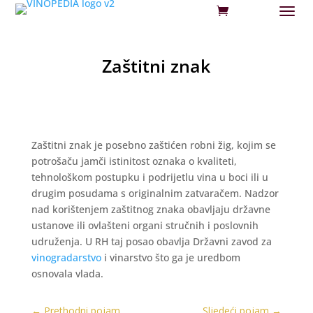
Zaštitni znak
Zaštitni znak je posebno zaštićen robni žig, kojim se
potrošaču jamči istinitost oznaka o kvaliteti,
tehnološkom postupku i podrijetlu vina u boci ili u
drugim posudama s originalnim zatvaračem. Nadzor
nad korištenjem zaštitnog znaka obavljaju državne
ustanove ili ovlašteni organi stručnih i poslovnih
udruženja. U RH taj posao obavlja Državni zavod za
vinogradarstvo
i vinarstvo što ga je uredbom
osnovala vlada.
←
Prethodni pojam
Sljedeći pojam
→