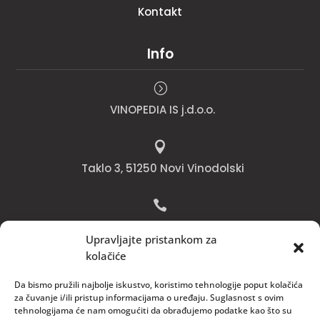
Kontakt
Info
=
VINOPEDIA IS j.d.o.o.

Taklo 3, 51250 Novi Vinodolski

Bojana +385 91 738 3613
Upravljajte pristankom za
kolačiće

Jadranko +385 91 501 4218
Da bismo pružili najbolje iskustvo, koristimo tehnologije poput kolačića
za čuvanje i/ili pristup informacijama o uređaju. Suglasnost s ovim
tehnologijama će nam omogućiti da obrađujemo podatke kao što su