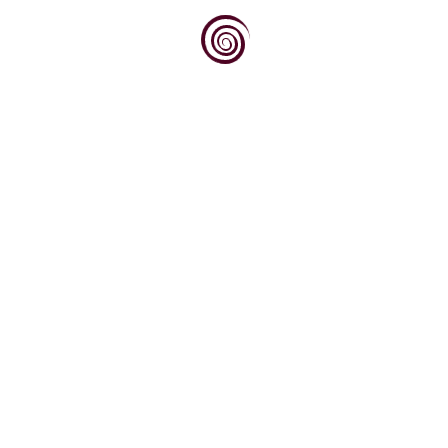
Dovoljno je stati na vrh brijega, pogledati
prema jugu, prema obroncima Krndije i Dilja
obraslim...
Dok svjetska vinska scena sve više traži
autentičnost, podrijetlo i priču, Kvarner
upravo na tim...