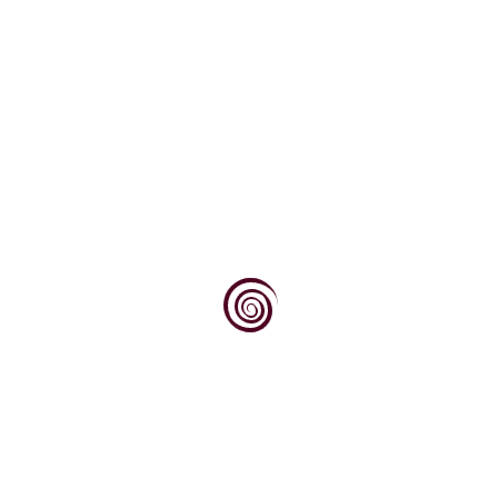
Novosti
Već desetu godinu zaredom, prvog vikenda u
kolovozu, more u Ičićima postaje neobičan
vinski...