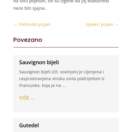
na sivu plijesan, svi su izgledi da joj budućnost
neće biti sjajna.
←
Prethodni pojam
Sljedeći pojam
→
Povezano
Sauvignon bijeli
Sauvignon bijeli (čit. sovinjon) je cijenjena i
rasprostranjena vinska sorta podrijetlom iz
Francuske, koja je na ...
VIŠE ...
Gutedel