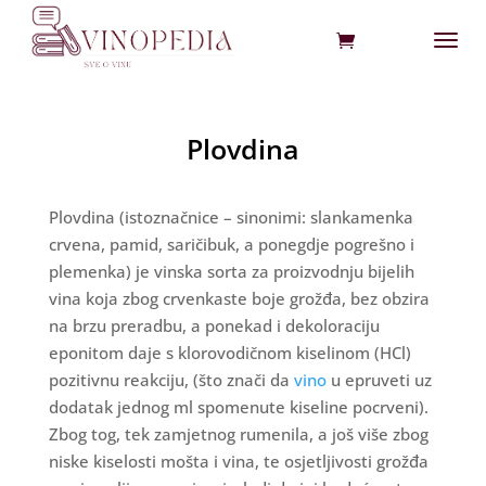
Plovdina
Plovdina (istoznačnice – sinonimi: slankamenka
crvena, pamid, saričibuk, a ponegdje pogrešno i
plemenka) je vinska sorta za proizvodnju bijelih
vina koja zbog crvenkaste boje grožđa, bez obzira
na brzu preradbu, a ponekad i dekoloraciju
eponitom daje s klorovodičnom kiselinom (HCl)
pozitivnu reakciju, (što znači da
vino
u epruveti uz
dodatak jednog ml spomenute kiseline pocrveni).
Zbog tog, tek zamjetnog rumenila, a još više zbog
niske kiselosti mošta i vina, te osjetljivosti grožđa