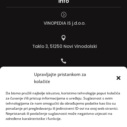
Info
=
VINOPEDIA IS j.d.o.o.

Taklo 3, 51250 Novi Vinodolski

Bojana +385 91 738 3613
Upravljajte pristankom za
kolačiće

Jadranko +385 91 501 4218
Da bismo pružili najbolje iskustvo, koristimo tehnologije poput kolačića
za čuvanje i/ili pristup informacijama o uređaju. Suglasnost s ovim
tehnologijama će nam omogućiti da obrađujemo podatke kao što su

ponašanje pri pregledavanju ili jedinstveni ID-ovi na ovoj web stranici.
Nepristanak ili povlačenje suglasnosti može negativno utjecati na
info@vinopedia.hr
određene karakteristike i funkcije.