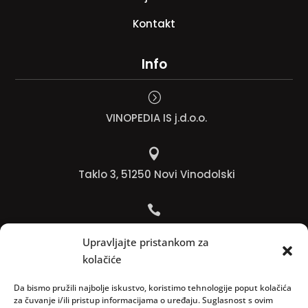
Kontakt
Info
=
VINOPEDIA IS j.d.o.o.

Taklo 3, 51250 Novi Vinodolski

Bojana +385 91 738 3613
Upravljajte pristankom za
kolačiće

Jadranko +385 91 501 4218
Da bismo pružili najbolje iskustvo, koristimo tehnologije poput kolačića
za čuvanje i/ili pristup informacijama o uređaju. Suglasnost s ovim