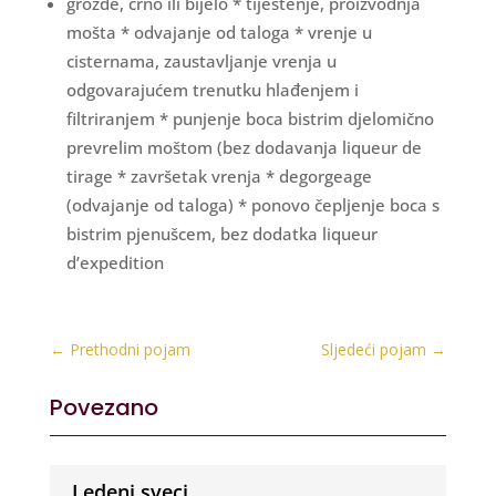
grožđe, crno ili bijelo * tiještenje, proizvodnja
mošta * odvajanje od taloga * vrenje u
cisternama, zaustavljanje vrenja u
odgovarajućem trenutku hlađenjem i
filtriranjem * punjenje boca bistrim djelomično
prevrelim moštom (bez dodavanja liqueur de
tirage * završetak vrenja * degorgeage
(odvajanje od taloga) * ponovo čepljenje boca s
bistrim pjenušcem, bez dodatka liqueur
d’expedition
←
Prethodni pojam
Sljedeći pojam
→
Povezano
Ledeni sveci