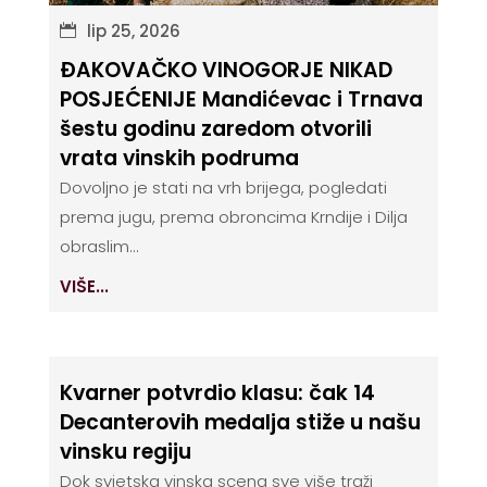
lip 25, 2026
ĐAKOVAČKO VINOGORJE NIKAD
POSJEĆENIJE Mandićevac i Trnava
šestu godinu zaredom otvorili
vrata vinskih podruma
Dovoljno je stati na vrh brijega, pogledati
prema jugu, prema obroncima Krndije i Dilja
obraslim...
VIŠE...
Kvarner potvrdio klasu: čak 14
Decanterovih medalja stiže u našu
vinsku regiju
Dok svjetska vinska scena sve više traži