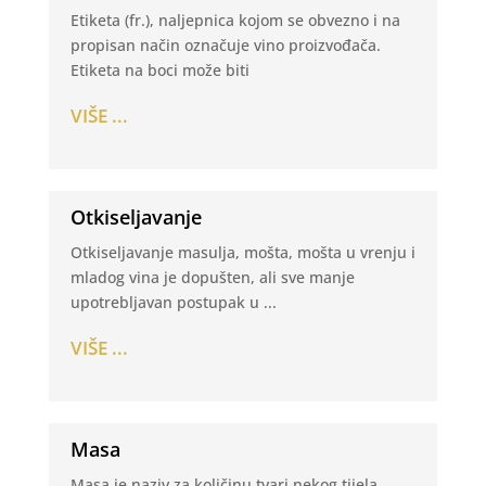
Etiketa (fr.), naljepnica kojom se obvezno i na
propisan način označuje vino proizvođača.
Etiketa na boci može biti
VIŠE ...
Otkiseljavanje
Otkiseljavanje masulja, mošta, mošta u vrenju i
mladog vina je dopušten, ali sve manje
upotrebljavan postupak u ...
VIŠE ...
Masa
Masa je naziv za količinu tvari nekog tijela,