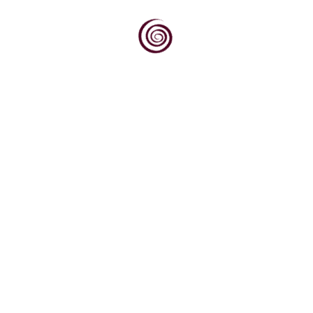
Dovoljno je stati na vrh brijega, pogledati
prema jugu, prema obroncima Krndije i Dilja
obraslim...
Dok svjetska vinska scena sve više traži
autentičnost, podrijetlo i priču, Kvarner