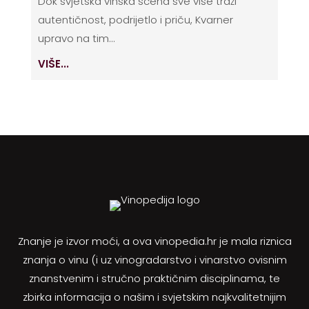
Dok svjetska vinska scena sve više traži
autentičnost, podrijetlo i priču, Kvarner
upravo na tim...
VIŠE...
Znanje je izvor moći, a ova vinopedia.hr je mala riznica
znanja o vinu (i uz vinogradarstvo i vinarstvo ovisnim
znanstvenim i stručno praktičnim disciplinama, te
zbirka informacija o našim i svjetskim najkvalitetnijim