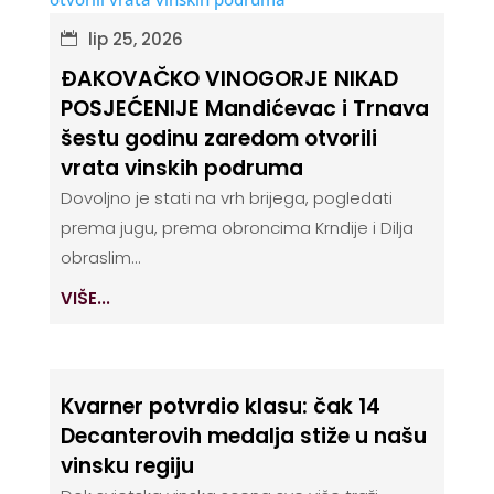
lip 25, 2026
ĐAKOVAČKO VINOGORJE NIKAD
POSJEĆENIJE Mandićevac i Trnava
šestu godinu zaredom otvorili
vrata vinskih podruma
Dovoljno je stati na vrh brijega, pogledati
prema jugu, prema obroncima Krndije i Dilja
obraslim...
VIŠE...
Kvarner potvrdio klasu: čak 14
Decanterovih medalja stiže u našu
vinsku regiju