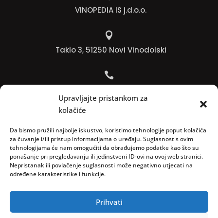
VINOPEDIA IS j.d.o.o.

Taklo 3, 51250 Novi Vinodolski

Bojana +385 91 738 3613
Upravljajte pristankom za
kolačiće

Jadranko +385 91 501 4218
Da bismo pružili najbolje iskustvo, koristimo tehnologije poput kolačića
za čuvanje i/ili pristup informacijama o uređaju. Suglasnost s ovim
tehnologijama će nam omogućiti da obrađujemo podatke kao što su

ponašanje pri pregledavanju ili jedinstveni ID-ovi na ovoj web stranici.
Nepristanak ili povlačenje suglasnosti može negativno utjecati na
info@vinopedia.hr
određene karakteristike i funkcije.
Prihvati
© 2023, Vinopedia, sva prava sadržana / Web by