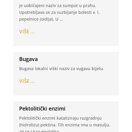
je uobičajeni naziv za sumpor u prahu.
Upotrebljava se za suzbijanje bolesti v. l.
pepelnice (oidija). U ...
VIŠE ...
Bugava
Bugava lokalni viški naziv za vugavu bijelu.
VIŠE ...
Pektolitički enzimi
Pektolitički enzimi kataliziraju razgradnju
(hidrolizu) pektina. Tih enzima ima u masulju,
ali se i kao enološka ...