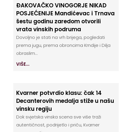
ĐAKOVAČKO VINOGORJE NIKAD
POSJEĆENIJE Mandićevac i Trnava
šestu godinu zaredom otvorili
vrata vinskih podruma
Dovoljno je stati na vrh brijega, pogledati
prema jugu, prema obroncima Krndije i Dilja
obraslim...
VIŠE...
Kvarner potvrdio klasu: čak 14
Decanterovih medalja stiže u našu
vinsku regiju
Dok svjetska vinska scena sve više traži
autentičnost, podrijetlo i priču, Kvarner