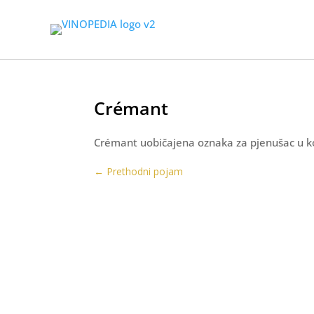
Crémant
Crémant uobičajena oznaka za pjenušac u ko
←
Prethodni pojam