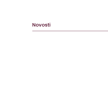
Novosti
Dovoljno je stati na vrh brijega, pogledati 