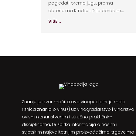
pogledati prema jugu, prema
obroncima Krndije i Dilja obraslim...
VIŠE...
Znanje je izvor moći, a ova vinopedia.hr je mala
riznica znanja o vinu (i uz vinogradarstvo i vinarstvo
ovisnim znanstvenim i stručno praktičnim
disciplinama, te zbirka informacija o našim i
svjetskim najkvalitetnijim proizvođačima, trgovcima