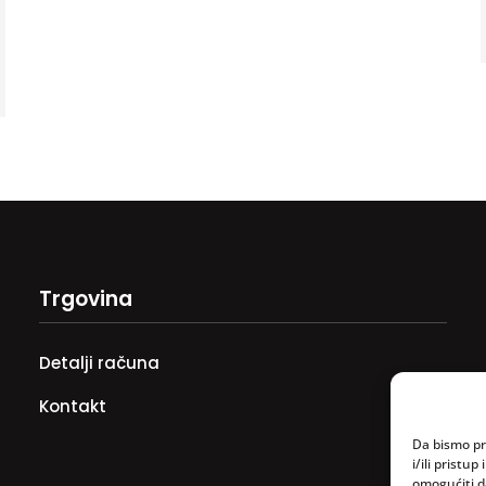
Trgovina
Detalji računa
Kontakt
Da bismo pru
i/ili prist
omogućiti d