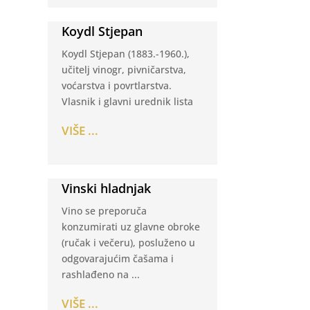
Koydl Stjepan
Koydl Stjepan (1883.-1960.),
učitelj vinogr, pivničarstva,
voćarstva i povrtlarstva.
Vlasnik i glavni urednik lista
VIŠE ...
Vinski hladnjak
Vino se preporuča
konzumirati uz glavne obroke
(ručak i večeru), posluženo u
odgovarajućim čašama i
rashlađeno na ...
VIŠE ...