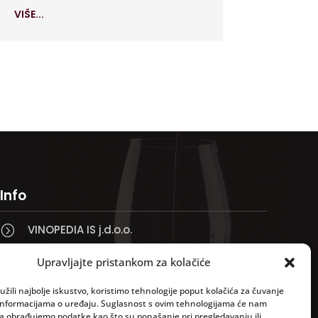
VIŠE...
Info
VINOPEDIA IS j.d.o.o.
=
Taklo 3, 51250 Novi Vinodolski

Upravljajte pristankom za kolačiće
Bojana +385 91 738 3613

žili najbolje iskustvo, koristimo tehnologije poput kolačića za čuvanje
up informacijama o uređaju. Suglasnost s ovim tehnologijama će nam
Jadranko +385 91 501 4218

a obrađujemo podatke kao što su ponašanje pri pregledavanju ili