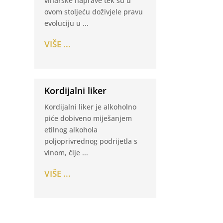
vinarske naprave tek su u
ovom stoljeću doživjele pravu
evoluciju u ...
VIŠE ...
Kordijalni liker
Kordijalni liker je alkoholno
piće dobiveno miješanjem
etilnog alkohola
poljoprivrednog podrijetla s
vinom, čije ...
VIŠE ...