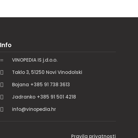
Info
=
VINOPEDIA IS j.d.o.o.

Taklo 3, 51250 Novi Vinodolski

Bojana +385 91 738 3613

Jadranko +385 91 501 4218

info@vinopedia.hr
Pravila privatnosti