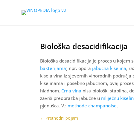
Biološka desacidifikacija
Biološka desacidifikacija je proces u kojem
bakterijama
) npr. opora
jabučna kiselina
, r
kisela vina iz sjevernih vinorodnih područja 
kiselinama i posebno jabučnom, ovaj proces 
hladnom.
Crna vina
nisu biološki stabilna, do
završi preobrazba jabučne u
mliječnu kiseli
pjenušca. V.:
methode champanoise
,
←
Prethodni pojam