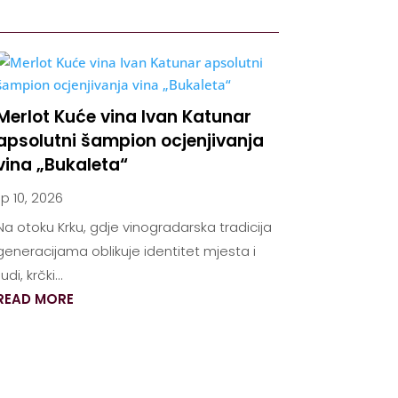
Merlot Kuće vina Ivan Katunar
apsolutni šampion ocjenjivanja
vina „Bukaleta“
lip 10, 2026
Na otoku Krku, gdje vinogradarska tradicija
generacijama oblikuje identitet mjesta i
judi, krčki...
READ MORE