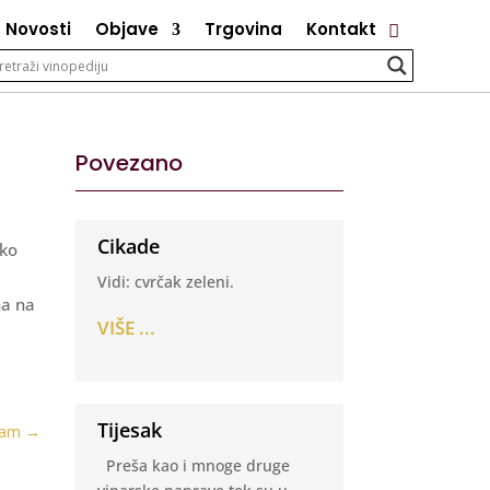
Novosti
Objave
Trgovina
Kontakt
Povezano
Cikade
ako
Vidi: cvrčak zeleni.
na na
VIŠE ...
Tijesak
jam
→
Preša kao i mnoge druge