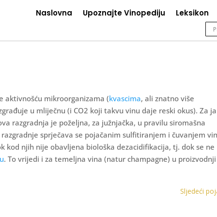
Naslovna
Upoznajte Vinopediju
Leksikon
 se aktivnošću mikroorganizama (
kvascima
, ali znatno više
azgrađuje u mliječnu (i CO2 koji takvu vinu daje reski okus). Za j
ova razgradnja je poželjna, za južnjačka, u pravilu siromašna
razgradnje sprječava se pojačanim sulfitiranjem i čuvanjem vi
k kod njih nije obavljena biološka dezacidifikacija, tj. dok se ne
nu
. To vrijedi i za temeljna vina (natur champagne) u proizvodnji
Sljedeći po