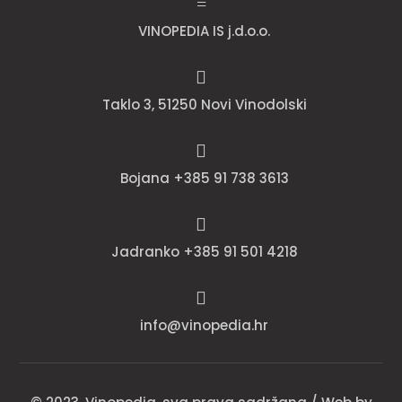
=
VINOPEDIA IS j.d.o.o.

Taklo 3, 51250 Novi Vinodolski

Bojana +385 91 738 3613

Jadranko +385 91 501 4218

info@vinopedia.hr