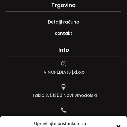
Trgovina
Detalji računa
Kontakt
Info
=
VINOPEDIA IS j.d.o.o.

Taklo 3, 51250 Novi Vinodolski

Bojana +385 91 738 3613
Upravljajte pristankom za