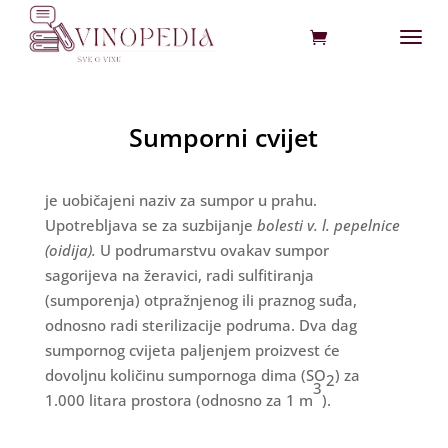
Sumporni cvijet
je uobičajeni naziv za sumpor u prahu.
Upotrebljava se za suzbijanje
bolesti v. l. pepelnice
(oidija).
U podrumarstvu ovakav sumpor
sagorijeva na žeravici, radi sulfitiranja
(sumporenja) otpražnjenog ili praznog suđa,
odnosno radi sterilizacije podruma. Dva dag
sumpornog cvijeta paljenjem proizvest će
dovoljnu količinu sumpornoga dima (SO
) za
2
3
1.000 litara prostora (odnosno za 1 m
).