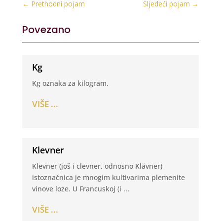
←
Prethodni pojam
Sljedeći pojam
→
Povezano
Kg
Kg oznaka za kilogram.
VIŠE ...
Klevner
Klevner (još i clevner, odnosno Klävner)
istoznačnica je mnogim kultivarima plemenite
vinove loze. U Francuskoj (i ...
VIŠE ...