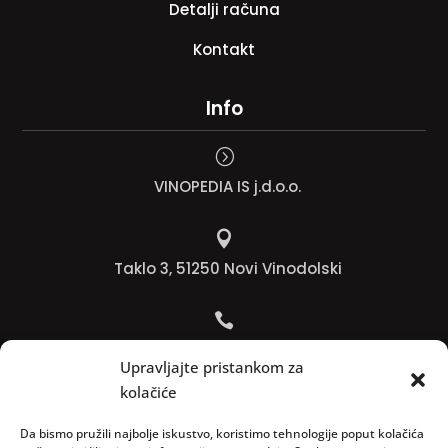
Detalji računa
Kontakt
Info
=
VINOPEDIA IS j.d.o.o.

Taklo 3, 51250 Novi Vinodolski

Bojana +385 91 738 3613
Upravljajte pristankom za
kolačiće

Jadranko +385 91 501 4218
Da bismo pružili najbolje iskustvo, koristimo tehnologije poput kolačića