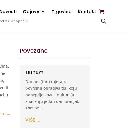
Novosti
Objave
Trgovina
Kontakt
Povezano
vina,
Dunum
 ne
ne,
Dunum (tur.) mjera za
zvodi
površinu obradiva tla, koju
ciju
ponegdje zovu i dulum (u
značenju jedan dan oranja).
Tom se ...
jam
→
VIŠE ...