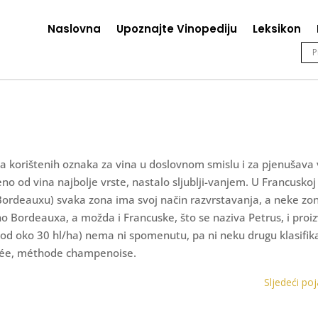
Naslovna
Upoznajte Vinopediju
Leksikon
 korištenih oznaka za vina u doslovnom smislu i za pjenušava 
no od vina najbolje vrste, nastalo sljublji-vanjem. U Francuskoj
 u Bordeauxu) svaka zona ima svoj način razvrstavanja, a neke zo
o Bordeauxa, a možda i Francuske, što se naziva Petrus, i proi
 od oko 30 hl/ha) nema ni spomenutu, pa ni neku drugu klasifika
 cuvée, méthode champenoise.
Sljedeći po