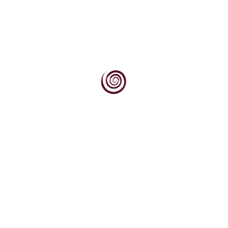
ti prema jugu, prema obroncima Krndije i Dilja obraslim...