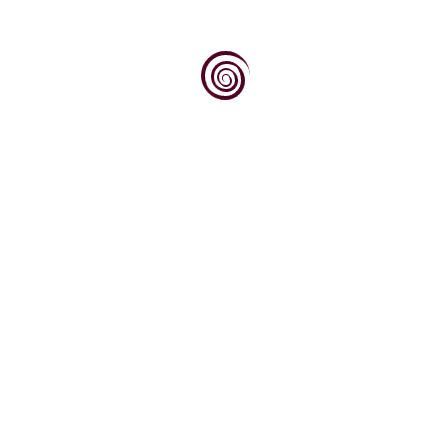
Dok svjetska vinska scena sve više traži
autentičnost, podrijetlo i priču, Kvarner
upravo na tim...